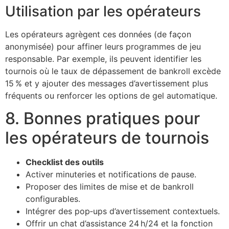
Utilisation par les opérateurs
Les opérateurs agrègent ces données (de façon
anonymisée) pour affiner leurs programmes de jeu
responsable. Par exemple, ils peuvent identifier les
tournois où le taux de dépassement de bankroll excède
15 % et y ajouter des messages d’avertissement plus
fréquents ou renforcer les options de gel automatique.
8. Bonnes pratiques pour
les opérateurs de tournois
Checklist des outils
Activer minuteries et notifications de pause.
Proposer des limites de mise et de bankroll
configurables.
Intégrer des pop‑ups d’avertissement contextuels.
Offrir un chat d’assistance 24 h/24 et la fonction