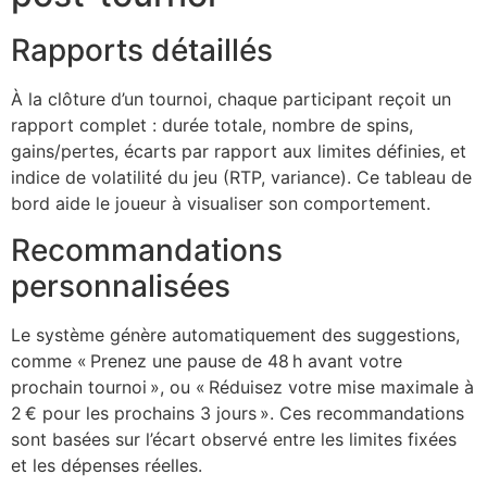
Rapports détaillés
À la clôture d’un tournoi, chaque participant reçoit un
rapport complet : durée totale, nombre de spins,
gains/pertes, écarts par rapport aux limites définies, et
indice de volatilité du jeu (RTP, variance). Ce tableau de
bord aide le joueur à visualiser son comportement.
Recommandations
personnalisées
Le système génère automatiquement des suggestions,
comme « Prenez une pause de 48 h avant votre
prochain tournoi », ou « Réduisez votre mise maximale à
2 € pour les prochains 3 jours ». Ces recommandations
sont basées sur l’écart observé entre les limites fixées
et les dépenses réelles.