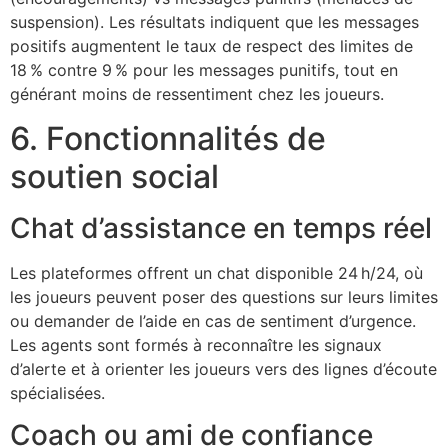
suspension). Les résultats indiquent que les messages
positifs augmentent le taux de respect des limites de
18 % contre 9 % pour les messages punitifs, tout en
générant moins de ressentiment chez les joueurs.
6. Fonctionnalités de
soutien social
Chat d’assistance en temps réel
Les plateformes offrent un chat disponible 24 h/24, où
les joueurs peuvent poser des questions sur leurs limites
ou demander de l’aide en cas de sentiment d’urgence.
Les agents sont formés à reconnaître les signaux
d’alerte et à orienter les joueurs vers des lignes d’écoute
spécialisées.
Coach ou ami de confiance