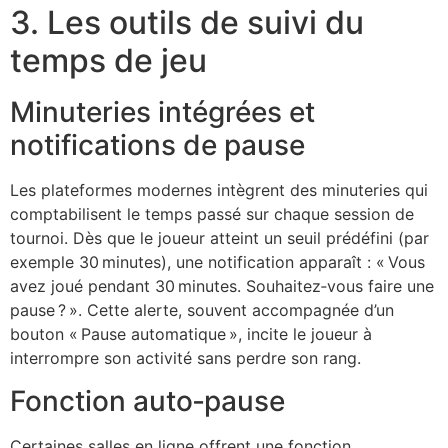
3. Les outils de suivi du
temps de jeu
Minuteries intégrées et
notifications de pause
Les plateformes modernes intègrent des minuteries qui
comptabilisent le temps passé sur chaque session de
tournoi. Dès que le joueur atteint un seuil prédéfini (par
exemple 30 minutes), une notification apparaît : « Vous
avez joué pendant 30 minutes. Souhaitez‑vous faire une
pause ? ». Cette alerte, souvent accompagnée d’un
bouton « Pause automatique », incite le joueur à
interrompre son activité sans perdre son rang.
Fonction auto‑pause
Certaines salles en ligne offrent une fonction