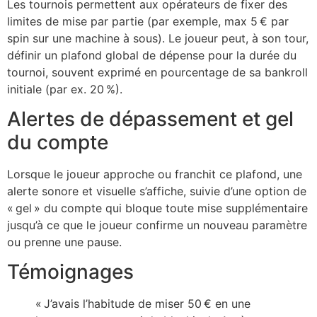
Les tournois permettent aux opérateurs de fixer des
limites de mise par partie (par exemple, max 5 € par
spin sur une machine à sous). Le joueur peut, à son tour,
définir un plafond global de dépense pour la durée du
tournoi, souvent exprimé en pourcentage de sa bankroll
initiale (par ex. 20 %).
Alertes de dépassement et gel
du compte
Lorsque le joueur approche ou franchit ce plafond, une
alerte sonore et visuelle s’affiche, suivie d’une option de
« gel » du compte qui bloque toute mise supplémentaire
jusqu’à ce que le joueur confirme un nouveau paramètre
ou prenne une pause.
Témoignages
« J’avais l’habitude de miser 50 € en une