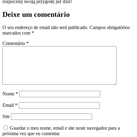
rozpocznij swoją przygodę już dziś!
Deixe um comentário
O seu endereço de email não será publicado.
Campos obrigatórios
marcados com
*
Comentário
*
Nome
*
Email
*
Site
Guardar o meu nome, email e site neste navegador para a
próxima vez que eu comentar.