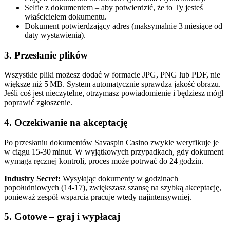
Selfie z dokumentem – aby potwierdzić, że to Ty jesteś
właścicielem dokumentu.
Dokument potwierdzający adres (maksymalnie 3 miesiące od
daty wystawienia).
3. Przesłanie plików
Wszystkie pliki możesz dodać w formacie JPG, PNG lub PDF, nie
większe niż 5 MB. System automatycznie sprawdza jakość obrazu.
Jeśli coś jest nieczytelne, otrzymasz powiadomienie i będziesz mógł
poprawić zgłoszenie.
4. Oczekiwanie na akceptację
Po przesłaniu dokumentów Savaspin Casino zwykle weryfikuje je
w ciągu 15‑30 minut. W wyjątkowych przypadkach, gdy dokument
wymaga ręcznej kontroli, proces może potrwać do 24 godzin.
Industry Secret:
Wysyłając dokumenty w godzinach
popołudniowych (14‑17), zwiększasz szansę na szybką akceptację,
ponieważ zespół wsparcia pracuje wtedy najintensywniej.
5. Gotowe – graj i wypłacaj