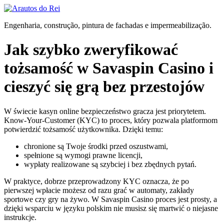
Skip
to
Engenharia, construção, pintura de fachadas e impermeabilização.
content
Jak szybko zweryfikować
tożsamość w Savaspin Casino i
cieszyć się grą bez przestojów
W świecie kasyn online bezpieczeństwo gracza jest priorytetem.
Know‑Your‑Customer (KYC) to proces, który pozwala platformom
potwierdzić tożsamość użytkownika. Dzięki temu:
chronione są Twoje środki przed oszustwami,
spełnione są wymogi prawne licencji,
wypłaty realizowane są szybciej i bez zbędnych pytań.
W praktyce, dobrze przeprowadzony KYC oznacza, że po
pierwszej wpłacie możesz od razu grać w automaty, zakłady
sportowe czy gry na żywo. W Savaspin Casino proces jest prosty, a
dzięki wsparciu w języku polskim nie musisz się martwić o niejasne
instrukcje.