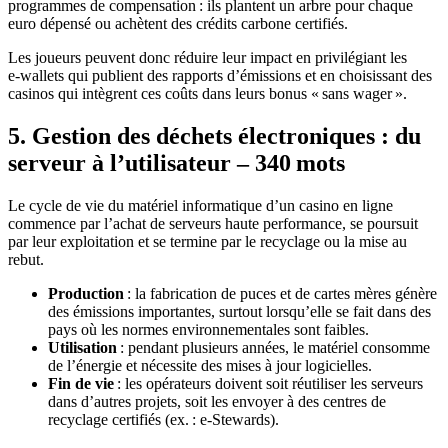
programmes de compensation : ils plantent un arbre pour chaque
euro dépensé ou achètent des crédits carbone certifiés.
Les joueurs peuvent donc réduire leur impact en privilégiant les
e‑wallets qui publient des rapports d’émissions et en choisissant des
casinos qui intègrent ces coûts dans leurs bonus « sans wager ».
5. Gestion des déchets électroniques : du
serveur à l’utilisateur – 340 mots
Le cycle de vie du matériel informatique d’un casino en ligne
commence par l’achat de serveurs haute performance, se poursuit
par leur exploitation et se termine par le recyclage ou la mise au
rebut.
Production
: la fabrication de puces et de cartes mères génère
des émissions importantes, surtout lorsqu’elle se fait dans des
pays où les normes environnementales sont faibles.
Utilisation
: pendant plusieurs années, le matériel consomme
de l’énergie et nécessite des mises à jour logicielles.
Fin de vie
: les opérateurs doivent soit réutiliser les serveurs
dans d’autres projets, soit les envoyer à des centres de
recyclage certifiés (ex. : e‑Stewards).