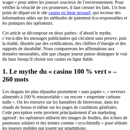
wager » pour attirer les joueurs soucieux de l’environnement. Pour
vérifier la véracité de ces promesses, il faut creuser les faits. Un bon
point de départ est le site
casino en ligne neosurf
, qui recense des
informations utiles sur les méthodes de paiement éco‑responsables et
les pratiques des opérateurs.
Cet article se décompose en deux parties : d’abord le mythe,
c’est‑à‑dire les messages publicitaires qui circulent sans preuve, puis
la réalité, illustrée par des certifications, des chiffres d’énergie et des
rapports de durabilité. Nous comparerons les affirmations aux
données mesurables, afin que chaque joueur puisse distinguer le vrai
du faux lorsqu’il choisit son casino en ligne fiable.
1. Le mythe du « casino 100 % vert » –
260 mots
Les slogans les plus répandus promettent « sans papier », « serveurs
alimentés à 100 % renouvelable » ou encore « empreinte carbone
nulle ». On les retrouve sur les bannières de bienvenue, dans les
emails de bonus et même sur les pages de conditions générales.
Cette perception verte provient principalement d’un marketing
agressif : les opérateurs utilisent des images de feuilles, des icônes de
panneaux solaires et des termes comme « eco‑friendly » pour séduire
les joueurs mobiles qui jouent sur smartphone.