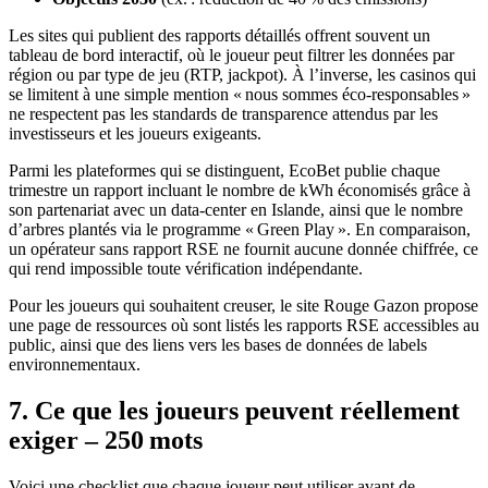
Les sites qui publient des rapports détaillés offrent souvent un
tableau de bord interactif, où le joueur peut filtrer les données par
région ou par type de jeu (RTP, jackpot). À l’inverse, les casinos qui
se limitent à une simple mention « nous sommes éco‑responsables »
ne respectent pas les standards de transparence attendus par les
investisseurs et les joueurs exigeants.
Parmi les plateformes qui se distinguent, EcoBet publie chaque
trimestre un rapport incluant le nombre de kWh économisés grâce à
son partenariat avec un data‑center en Islande, ainsi que le nombre
d’arbres plantés via le programme « Green Play ». En comparaison,
un opérateur sans rapport RSE ne fournit aucune donnée chiffrée, ce
qui rend impossible toute vérification indépendante.
Pour les joueurs qui souhaitent creuser, le site Rouge Gazon propose
une page de ressources où sont listés les rapports RSE accessibles au
public, ainsi que des liens vers les bases de données de labels
environnementaux.
7. Ce que les joueurs peuvent réellement
exiger – 250 mots
Voici une checklist que chaque joueur peut utiliser avant de