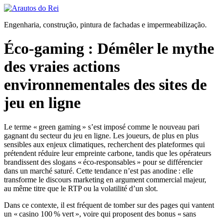
Skip
to
Engenharia, construção, pintura de fachadas e impermeabilização.
content
Éco‑gaming : Démêler le mythe
des vraies actions
environnementales des sites de
jeu en ligne
Le terme « green gaming » s’est imposé comme le nouveau pari
gagnant du secteur du jeu en ligne. Les joueurs, de plus en plus
sensibles aux enjeux climatiques, recherchent des plateformes qui
prétendent réduire leur empreinte carbone, tandis que les opérateurs
brandissent des slogans « éco‑responsables » pour se différencier
dans un marché saturé. Cette tendance n’est pas anodine : elle
transforme le discours marketing en argument commercial majeur,
au même titre que le RTP ou la volatilité d’un slot.
Dans ce contexte, il est fréquent de tomber sur des pages qui vantent
un « casino 100 % vert », voire qui proposent des bonus « sans