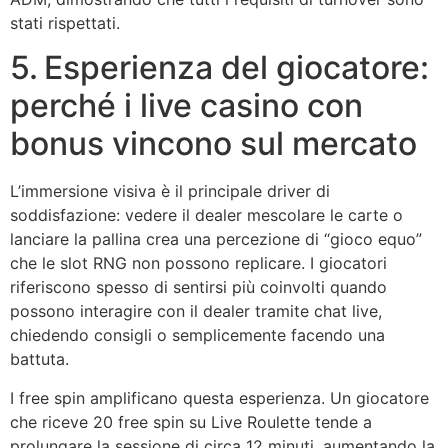
stati rispettati.
5. Esperienza del giocatore:
perché i live casino con
bonus vincono sul mercato
L’immersione visiva è il principale driver di
soddisfazione: vedere il dealer mescolare le carte o
lanciare la pallina crea una percezione di “gioco equo”
che le slot RNG non possono replicare. I giocatori
riferiscono spesso di sentirsi più coinvolti quando
possono interagire con il dealer tramite chat live,
chiedendo consigli o semplicemente facendo una
battuta.
I free spin amplificano questa esperienza. Un giocatore
che riceve 20 free spin su Live Roulette tende a
prolungare la sessione di circa 12 minuti, aumentando la