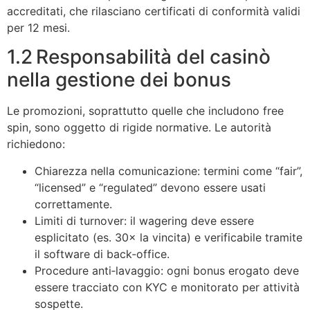
accreditati, che rilasciano certificati di conformità validi
per 12 mesi.
1.2 Responsabilità del casinò
nella gestione dei bonus
Le promozioni, soprattutto quelle che includono free
spin, sono oggetto di rigide normative. Le autorità
richiedono:
Chiarezza nella comunicazione: termini come “fair”,
“licensed” e “regulated” devono essere usati
correttamente.
Limiti di turnover: il wagering deve essere
esplicitato (es. 30× la vincita) e verificabile tramite
il software di back‑office.
Procedure anti‑lavaggio: ogni bonus erogato deve
essere tracciato con KYC e monitorato per attività
sospette.