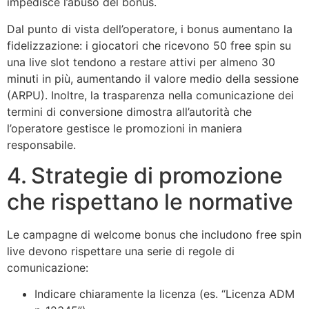
impedisce l’abuso del bonus.
Dal punto di vista dell’operatore, i bonus aumentano la
fidelizzazione: i giocatori che ricevono 50 free spin su
una live slot tendono a restare attivi per almeno 30
minuti in più, aumentando il valore medio della sessione
(ARPU). Inoltre, la trasparenza nella comunicazione dei
termini di conversione dimostra all’autorità che
l’operatore gestisce le promozioni in maniera
responsabile.
4. Strategie di promozione
che rispettano le normative
Le campagne di welcome bonus che includono free spin
live devono rispettare una serie di regole di
comunicazione:
Indicare chiaramente la licenza (es. “Licenza ADM