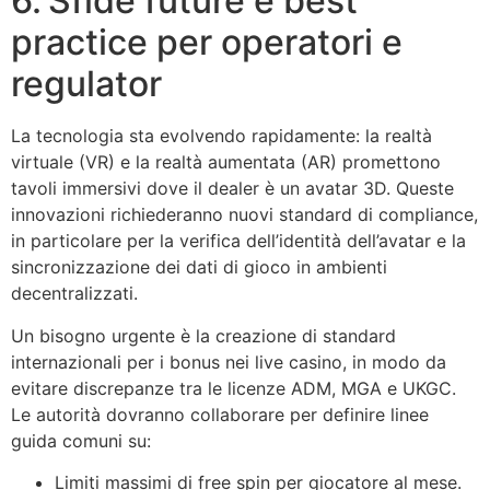
6. Sfide future e best
practice per operatori e
regulator
La tecnologia sta evolvendo rapidamente: la realtà
virtuale (VR) e la realtà aumentata (AR) promettono
tavoli immersivi dove il dealer è un avatar 3D. Queste
innovazioni richiederanno nuovi standard di compliance,
in particolare per la verifica dell’identità dell’avatar e la
sincronizzazione dei dati di gioco in ambienti
decentralizzati.
Un bisogno urgente è la creazione di standard
internazionali per i bonus nei live casino, in modo da
evitare discrepanze tra le licenze ADM, MGA e UKGC.
Le autorità dovranno collaborare per definire linee
guida comuni su:
Limiti massimi di free spin per giocatore al mese.