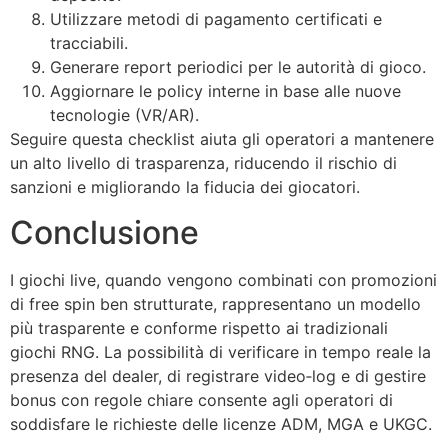
Utilizzare metodi di pagamento certificati e
tracciabili.
Generare report periodici per le autorità di gioco.
Aggiornare le policy interne in base alle nuove
tecnologie (VR/AR).
Seguire questa checklist aiuta gli operatori a mantenere
un alto livello di trasparenza, riducendo il rischio di
sanzioni e migliorando la fiducia dei giocatori.
Conclusione
I giochi live, quando vengono combinati con promozioni
di free spin ben strutturate, rappresentano un modello
più trasparente e conforme rispetto ai tradizionali
giochi RNG. La possibilità di verificare in tempo reale la
presenza del dealer, di registrare video‑log e di gestire
bonus con regole chiare consente agli operatori di
soddisfare le richieste delle licenze ADM, MGA e UKGC.