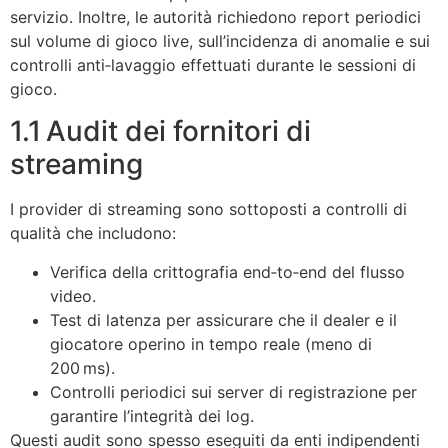
servizio. Inoltre, le autorità richiedono report periodici
sul volume di gioco live, sull’incidenza di anomalie e sui
controlli anti‑lavaggio effettuati durante le sessioni di
gioco.
1.1 Audit dei fornitori di
streaming
I provider di streaming sono sottoposti a controlli di
qualità che includono:
Verifica della crittografia end‑to‑end del flusso
video.
Test di latenza per assicurare che il dealer e il
giocatore operino in tempo reale (meno di
200 ms).
Controlli periodici sui server di registrazione per
garantire l’integrità dei log.
Questi audit sono spesso eseguiti da enti indipendenti