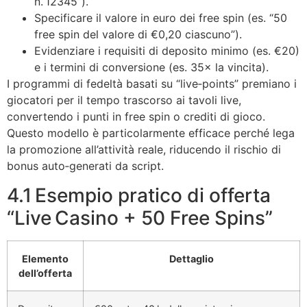
n. 12345”).
Specificare il valore in euro dei free spin (es. “50
free spin del valore di €0,20 ciascuno”).
Evidenziare i requisiti di deposito minimo (es. €20)
e i termini di conversione (es. 35× la vincita).
I programmi di fedeltà basati su “live‑points” premiano i
giocatori per il tempo trascorso ai tavoli live,
convertendo i punti in free spin o crediti di gioco.
Questo modello è particolarmente efficace perché lega
la promozione all’attività reale, riducendo il rischio di
bonus auto‑generati da script.
4.1 Esempio pratico di offerta
“Live Casino + 50 Free Spins”
Elemento
Dettaglio
dell’offerta