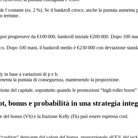
le f costante (es. 2 %). Se il bankroll cresce, anche la puntata aumenta
go termine.
kpot progressive da €100 000, bankroll iniziale €200 000. Dopo 100 man
oco. Dopo 100 mani, il bankroll medio è €230 000 con deviazione standar
 in base a variazioni di p e b.
 aumenta la puntata di conseguenza, mantenendo la proporzione.
tezione del capitale, soprattutto quando le promozioni “high‑roller boost
t, bonus e probabilità in una strategia inte
 del bonus (Vb) e la frazione Kelly (Fk) può essere espressa così:
 “cushion” derivante dal valore del bonus, proporzionale all’EV del jack