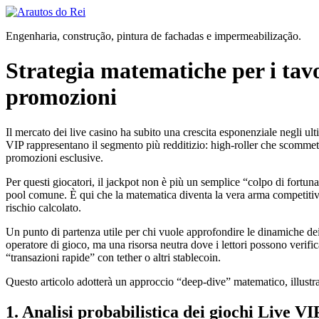
Skip
to
Engenharia, construção, pintura de fachadas e impermeabilização.
content
Strategia matematiche per i tav
promozioni
Il mercato dei live casino ha subito una crescita esponenziale negli ult
VIP rappresentano il segmento più redditizio: high‑roller che scommetto
promozioni esclusive.
Per questi giocatori, il jackpot non è più un semplice “colpo di fortuna
pool comune. È qui che la matematica diventa la vera arma competitiva:
rischio calcolato.
Un punto di partenza utile per chi vuole approfondire le dinamiche dei 
operatore di gioco, ma una risorsa neutra dove i lettori possono verifi
“transazioni rapide” con tether o altri stablecoin.
Questo articolo adotterà un approccio “deep‑dive” matematico, illustra
1. Analisi probabilistica dei giochi Live VI