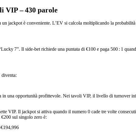
oli VIP – 430 parole
u un jackpot è conveniente. L’EV si calcola moltiplicando la probabilità d
ucky 7”. Il side‑bet richiede una puntata di €100 e paga 500 : 1 quand
 diventa:
 una opportunità profittevole. Nei tavoli VIP, il livello di turnover infl
te VIP. Il jackpot si attiva quando il numero 0 cade tre volte consecuti
 €200 sul singolo zero è:
 ‑€194,996