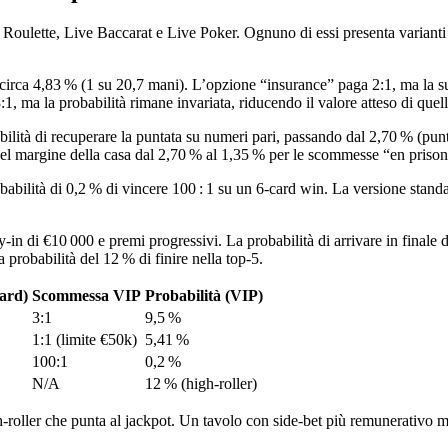
Roulette, Live Baccarat e Live Poker. Ognuno di essi presenta varianti con
 circa 4,83 % (1 su 20,7 mani). L’opzione “insurance” paga 2:1, ma la su
:1, ma la probabilità rimane invariata, riducendo il valore atteso di que
lità di recuperare la puntata su numeri pari, passando dal 2,70 % (punto 
 del margine della casa dal 2,70 % al 1,35 % per le scommesse “en prison
ilità di 0,2 % di vincere 100 : 1 su un 6‑card win. La versione standard
in di €10 000 e premi progressivi. La probabilità di arrivare in finale d
probabilità del 12 % di finire nella top‑5.
dard)
Scommessa VIP
Probabilità (VIP)
3:1
9,5 %
1:1 (limite €50k)
5,41 %
100:1
0,2 %
N/A
12 % (high‑roller)
gh‑roller che punta al jackpot. Un tavolo con side‑bet più remunerativo