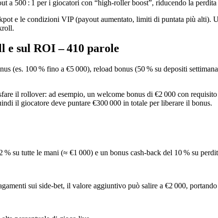
a 500 : 1 per i giocatori con “high‑roller boost”, riducendo la perdita 
ackpot e le condizioni VIP (payout aumentato, limiti di puntata più alti). 
roll.
l e sul ROI – 410 parole
 (es. 100 % fino a €5 000), reload bonus (50 % su depositi settimanali)
isfare il rollover: ad esempio, un welcome bonus di €2 000 con requisito
ndi il giocatore deve puntare €300 000 in totale per liberare il bonus.
 su tutte le mani (≈ €1 000) e un bonus cash‑back del 10 % su perdite
agamenti sui side‑bet, il valore aggiuntivo può salire a €2 000, portando