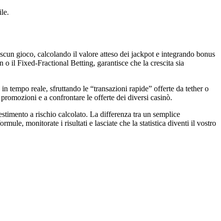
le.
scun gioco, calcolando il valore atteso dei jackpot e integrando bonus
n o il Fixed‑Fractional Betting, garantisce che la crescita sia
n tempo reale, sfruttando le “transazioni rapide” offerte da tether o
 promozioni e a confrontare le offerte dei diversi casinò.
estimento a rischio calcolato. La differenza tra un semplice
mule, monitorate i risultati e lasciate che la statistica diventi il vostro