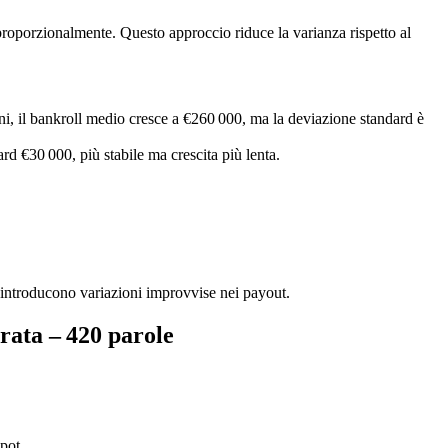
 proporzionalmente. Questo approccio riduce la varianza rispetto al
i, il bankroll medio cresce a €260 000, ma la deviazione standard è
d €30 000, più stabile ma crescita più lenta.
” introducono variazioni improvvise nei payout.
grata – 420 parole
pot.