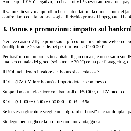
Anche qui l’EV è negativo, ma i casinò VIP spesso aumentano il payout 
Il valore atteso varia quindi in base a due fattori: la dimensione del j
confrontarlo con la propria soglia di rischio prima di impegnare il bank
3. Bonus e promozioni: impatto sul bankrol
Nei live casino VIP, le promozioni più comuni includono welcome bonus
(moltiplicatore 2× sui side‑bet per turnover > €100 000).
Per trasformare un bonus in capitale di gioco reale, è necessario sodd
una percentuale del gioco (solitamente 20 %) conta per il wagering, qui
Il ROI includendo il valore del bonus si calcola così:
ROI = (EV + Valore bonus) ÷ Importo totale scommesso
Supponiamo un giocatore con bankroll di €50 000, un EV medio di +2 %
ROI = (€1 000 + €500) ÷ €50 000 = 0,03 = 3 %
Se lo stesso giocatore sceglie un “high‑roller boost” che raddoppia i p
Strategie per scegliere la promozione più vantaggiosa: