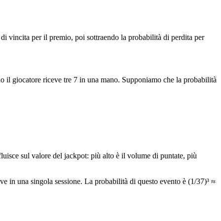
i vincita per il premio, poi sottraendo la probabilità di perdita per
o il giocatore riceve tre 7 in una mano. Supponiamo che la probabilità
uisce sul valore del jackpot: più alto è il volume di puntate, più
ve in una singola sessione. La probabilità di questo evento è (1/37)³ ≈