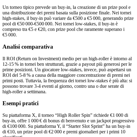
Un torneo tipico prevede un buy‑in, la creazione di un prize pool e
una distribuzione dei premi basata sulla posizione finale. Nei tornei
high‑stakes, il buy‑in può variare da €500 a €5 000, generando prize
pool di €50 000‑€500 000. Nei tornei low‑stakes, il buy‑in è
compreso tra €5 e €20, con prize pool che raramente superano i
€5 000.
Analisi comparativa
Il ROI (Return on Investment) medio per un high‑roller è intorno al
12‑15 % in tornei ben strutturati, grazie a payout più generosi per le
prime posizioni. Un giocatore low‑stakes, invece, può aspettarsi un
ROI del 5‑8 % a causa della maggiore concentrazione di premi nei
primi posti. Tuttavia, la frequenza dei tornei low‑stakes è più alta: si
possono trovare 3‑4 eventi al giorno, contro una o due serate di
high‑roller a settimana.
Esempi pratici
Su piattaforma X, il torneo “High Roller Spin” richiede €1 000 di
buy‑in, offre 1 000 € di bonus di benvenuto e un jackpot progressivo
di €100 000. Su piattaforma Y, il “Starter Slot Sprint” ha un buy‑in
di €10, un prize pool di €2 000 e premi giornalieri per i primi 10