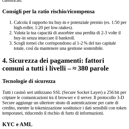
classificati.
Consigli per la ratio rischio/ricompensa
Calcola il rapporto tra buy‑in e potenziale premio (es. 1:50 per
high‑roller, 1:20 per low‑stakes).
Valuta la tua capacità di assorbire una perdita di 2‑3 volte il
buy‑in senza intaccare il bankroll.
Scegli tornei che corrispondono al 1‑2 % del tuo capitale
totale, così da mantenere una gestione sostenibile.
4. Sicurezza dei pagamenti: fattori
comuni a tutti i livelli – ≈ 380 parole
Tecnologie di sicurezza
Tutti i casinò seri utilizzano SSL (Secure Socket Layer) a 256 bit per
criptare le comunicazioni tra il browser e il server. Il protocollo 3‑D
Secure aggiunge un ulteriore strato di autenticazione per carte di
credito, mentre la tokenizzazione sostituisce i dati sensibili con token
temporanei, riducendo il rischio di furto di informazioni.
KYC e AML