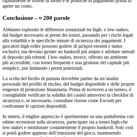
rapidamente le offerte di tornei e le politiche di pagamento prima di
aprire un conto.
Conclusione – ≈ 200 parole
Abbiamo esplorato le differenze sostanziali tra high‑ e low‑stakes,
dal budget necessario ai premi dei tornei, passando per i rischi legati
alla volatilità e le specifiche misure di sicurezza dei pagamenti. I
giocatori high‑roller possono godere di jackpot enormi e status
esclusivi, ma devono gestire un bankroll più ampio e adottare metodi
di deposito più robusti. I low‑stakes, invece, offrono un ambiente
più accessibile, con tornei frequenti e una gestione del capitale più
semplice, pur limitando i premi potenziali.
La scelta del livello di puntata dovrebbe partire da un’analisi
personale del profilo di rischio, del budget disponibile e delle proprie
esigenze di protezione finanziaria. Prima di iscriversi a un torneo, è
consigliabile verificare la solidità del casinò attraverso la checklist di
sicurezza e, se necessario, consultare risorse come Esconti per
confrontare le opzioni disponibili.
In sintesi, il miglior approccio è sperimentare su una piattaforma con
ottime recensioni sulla sicurezza, partecipare sia a tornei high‑che
low‑stakes e monitorare costantemente il proprio bankroll. Solo così
si potrà godere appieno dell’emozione del gioco, mantenendo