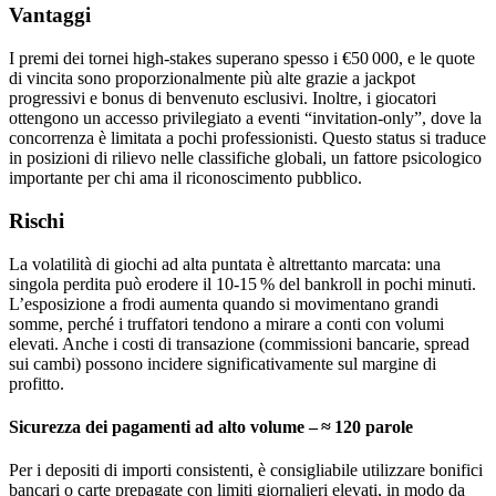
Vantaggi
I premi dei tornei high‑stakes superano spesso i €50 000, e le quote
di vincita sono proporzionalmente più alte grazie a jackpot
progressivi e bonus di benvenuto esclusivi. Inoltre, i giocatori
ottengono un accesso privilegiato a eventi “invitation‑only”, dove la
concorrenza è limitata a pochi professionisti. Questo status si traduce
in posizioni di rilievo nelle classifiche globali, un fattore psicologico
importante per chi ama il riconoscimento pubblico.
Rischi
La volatilità di giochi ad alta puntata è altrettanto marcata: una
singola perdita può erodere il 10‑15 % del bankroll in pochi minuti.
L’esposizione a frodi aumenta quando si movimentano grandi
somme, perché i truffatori tendono a mirare a conti con volumi
elevati. Anche i costi di transazione (commissioni bancarie, spread
sui cambi) possono incidere significativamente sul margine di
profitto.
Sicurezza dei pagamenti ad alto volume – ≈ 120 parole
Per i depositi di importi consistenti, è consigliabile utilizzare bonifici
bancari o carte prepagate con limiti giornalieri elevati, in modo da