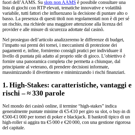
fuori dell’AAMS. Su
slots non AAMS
è possibile consultare una
lista di giochi con RTP elevati, tematiche innovative e volatilità
variabile, tutti fattori che influenzano la decisione di puntare alto o
basso. La presenza di questi titoli non regolamentati non è di per sé
un rischio, ma richiede una maggiore attenzione alla licenza del
provider e alle misure di sicurezza adottate dal casinò.
Nel prosieguo dell’articolo analizzeremo le differenze di budget,
l’impatto sui premi dei tornei, i meccanismi di protezione dei
pagamenti e, infine, forniremo consigli pratici per individuare il
livello di puntata più adatto al proprio stile di gioco. L’obiettivo è
fornire una panoramica completa che permetta a chiunque, dal
principiante al veterano, di prendere decisioni informate,
massimizzando il divertimento e minimizzando i rischi finanziari.
1. High‑Stakes: caratteristiche, vantaggi e
rischi – ≈ 330 parole
Nel mondo dei casinò online, il termine “high‑stakes” indica
generalmente puntate minime di €5‑€10 per giro su slot, o buy‑in di
€500‑€1 000 per tornei di poker e blackjack. Il bankroll tipico di un
high‑roller si aggira tra €5 000 e €20 000, con una gestione rigorosa
del capitale.