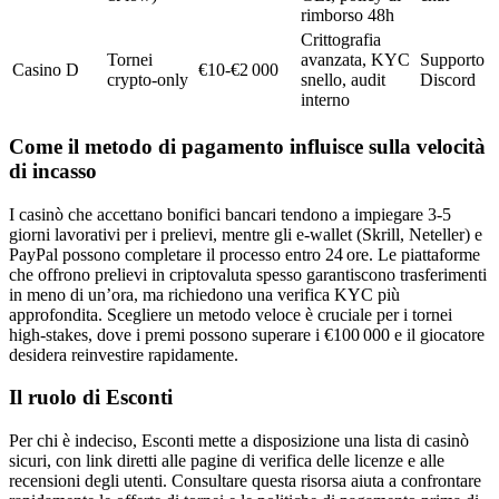
rimborso 48h
Crittografia
Tornei
avanzata, KYC
Supporto
Casino D
€10‑€2 000
crypto‑only
snello, audit
Discord
interno
Come il metodo di pagamento influisce sulla velocità
di incasso
I casinò che accettano bonifici bancari tendono a impiegare 3‑5
giorni lavorativi per i prelievi, mentre gli e‑wallet (Skrill, Neteller) e
PayPal possono completare il processo entro 24 ore. Le piattaforme
che offrono prelievi in criptovaluta spesso garantiscono trasferimenti
in meno di un’ora, ma richiedono una verifica KYC più
approfondita. Scegliere un metodo veloce è cruciale per i tornei
high‑stakes, dove i premi possono superare i €100 000 e il giocatore
desidera reinvestire rapidamente.
Il ruolo di Esconti
Per chi è indeciso, Esconti mette a disposizione una lista di casinò
sicuri, con link diretti alle pagine di verifica delle licenze e alle
recensioni degli utenti. Consultare questa risorsa aiuta a confrontare