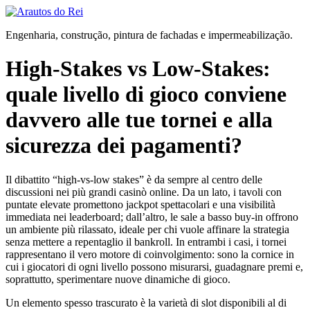
Skip
to
Engenharia, construção, pintura de fachadas e impermeabilização.
content
High‑Stakes vs Low‑Stakes:
quale livello di gioco conviene
davvero alle tue tornei e alla
sicurezza dei pagamenti?
Il dibattito “high‑vs‑low stakes” è da sempre al centro delle
discussioni nei più grandi casinò online. Da un lato, i tavoli con
puntate elevate promettono jackpot spettacolari e una visibilità
immediata nei leaderboard; dall’altro, le sale a basso buy‑in offrono
un ambiente più rilassato, ideale per chi vuole affinare la strategia
senza mettere a repentaglio il bankroll. In entrambi i casi, i tornei
rappresentano il vero motore di coinvolgimento: sono la cornice in
cui i giocatori di ogni livello possono misurarsi, guadagnare premi e,
soprattutto, sperimentare nuove dinamiche di gioco.
Un elemento spesso trascurato è la varietà di slot disponibili al di