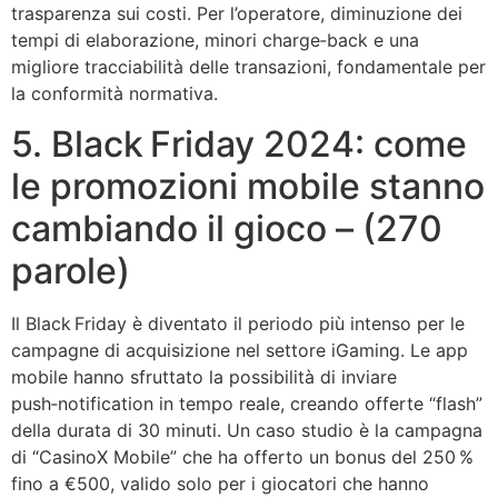
trasparenza sui costi. Per l’operatore, diminuzione dei
tempi di elaborazione, minori charge‑back e una
migliore tracciabilità delle transazioni, fondamentale per
la conformità normativa.
5. Black Friday 2024: come
le promozioni mobile stanno
cambiando il gioco – (270
parole)
Il Black Friday è diventato il periodo più intenso per le
campagne di acquisizione nel settore iGaming. Le app
mobile hanno sfruttato la possibilità di inviare
push‑notification in tempo reale, creando offerte “flash”
della durata di 30 minuti. Un caso studio è la campagna
di “CasinoX Mobile” che ha offerto un bonus del 250 %
fino a €500, valido solo per i giocatori che hanno