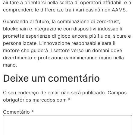
aiutare a orientarsi nella scelta di operatori affidabili e a
comprendere le differenze tra i vari casinò non AAMS.
Guardando al futuro, la combinazione di zero‑trust,
blockchain e integrazione con dispositivi indossabili
promette esperienze di gioco ancora più fluide, sicure e
personalizzate. L’innovazione responsabile sarà il
motore che guiderà il settore verso un domani dove
divertimento e protezione cammineranno mano nella
mano.
Deixe um comentário
O seu endereço de email não será publicado.
Campos
obrigatórios marcados com
*
Comentário
*