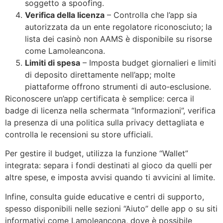
soggetto a spoofing.
Verifica della licenza
– Controlla che l’app sia
autorizzata da un ente regolatore riconosciuto; la
lista dei casinò non AAMS è disponibile su risorse
come Lamoleancona.
Limiti di spesa
– Imposta budget giornalieri e limiti
di deposito direttamente nell’app; molte
piattaforme offrono strumenti di auto‑esclusione.
Riconoscere un’app certificata è semplice: cerca il
badge di licenza nella schermata “Informazioni”, verifica
la presenza di una politica sulla privacy dettagliata e
controlla le recensioni su store ufficiali.
Per gestire il budget, utilizza la funzione “Wallet”
integrata: separa i fondi destinati al gioco da quelli per
altre spese, e imposta avvisi quando ti avvicini al limite.
Infine, consulta guide educative e centri di supporto,
spesso disponibili nelle sezioni “Aiuto” delle app o su siti
informativi come Lamoleancona, dove è possibile