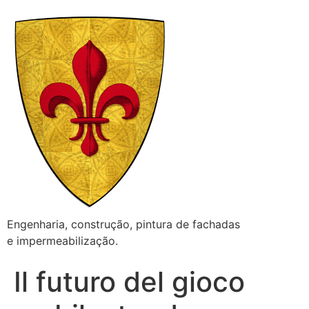
Engenharia, construção, pintura de fachadas
e impermeabilização.
Il futuro del gioco