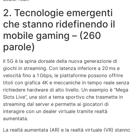
2. Tecnologie emergenti
che stanno ridefinendo il
mobile gaming – (260
parole)
Il 5G è la spina dorsale della nuova generazione di
giochi in streaming. Con latenza inferiore a 20 ms e
velocità fino a 1 Gbps, le piattaforme possono offrire
titoli con grafica 4K e meccaniche in tempo reale senza
richiedere hardware di alto livello. Un esempio è “Mega
Slots Live”, una slot a tema sportivo che trasmette in
streaming dal server e permette ai giocatori di
interagire con un dealer virtuale tramite realtà
aumentata.
La realtà aumentata (AR) e la realtà virtuale (VR) stanno