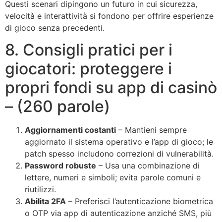
Questi scenari dipingono un futuro in cui sicurezza,
velocità e interattività si fondono per offrire esperienze
di gioco senza precedenti.
8. Consigli pratici per i
giocatori: proteggere i
propri fondi su app di casinò
– (260 parole)
Aggiornamenti costanti
– Mantieni sempre
aggiornato il sistema operativo e l’app di gioco; le
patch spesso includono correzioni di vulnerabilità.
Password robuste
– Usa una combinazione di
lettere, numeri e simboli; evita parole comuni e
riutilizzi.
Abilita 2FA
– Preferisci l’autenticazione biometrica
o OTP via app di autenticazione anziché SMS, più