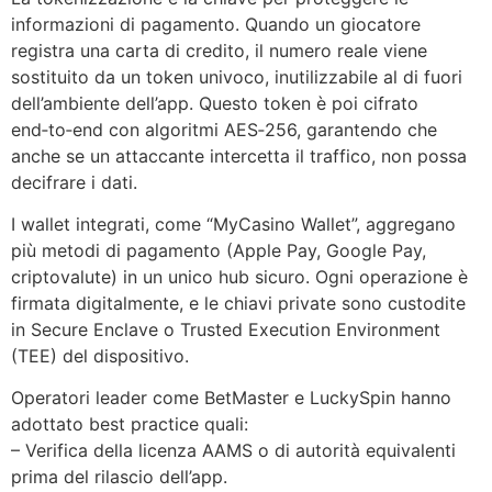
informazioni di pagamento. Quando un giocatore
registra una carta di credito, il numero reale viene
sostituito da un token univoco, inutilizzabile al di fuori
dell’ambiente dell’app. Questo token è poi cifrato
end‑to‑end con algoritmi AES‑256, garantendo che
anche se un attaccante intercetta il traffico, non possa
decifrare i dati.
I wallet integrati, come “MyCasino Wallet”, aggregano
più metodi di pagamento (Apple Pay, Google Pay,
criptovalute) in un unico hub sicuro. Ogni operazione è
firmata digitalmente, e le chiavi private sono custodite
in Secure Enclave o Trusted Execution Environment
(TEE) del dispositivo.
Operatori leader come BetMaster e LuckySpin hanno
adottato best practice quali:
– Verifica della licenza AAMS o di autorità equivalenti
prima del rilascio dell’app.