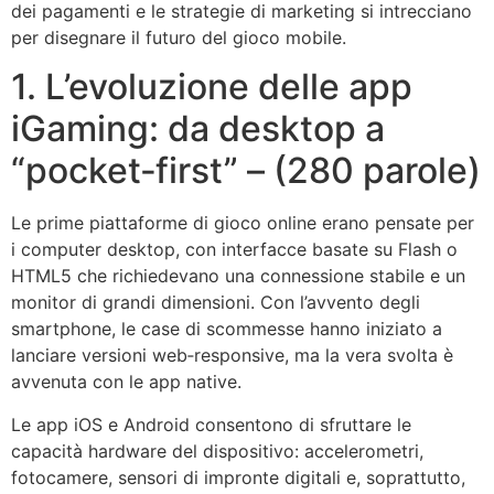
dei pagamenti e le strategie di marketing si intrecciano
per disegnare il futuro del gioco mobile.
1. L’evoluzione delle app
iGaming: da desktop a
“pocket‑first” – (280 parole)
Le prime piattaforme di gioco online erano pensate per
i computer desktop, con interfacce basate su Flash o
HTML5 che richiedevano una connessione stabile e un
monitor di grandi dimensioni. Con l’avvento degli
smartphone, le case di scommesse hanno iniziato a
lanciare versioni web‑responsive, ma la vera svolta è
avvenuta con le app native.
Le app iOS e Android consentono di sfruttare le
capacità hardware del dispositivo: accelerometri,
fotocamere, sensori di impronte digitali e, soprattutto,