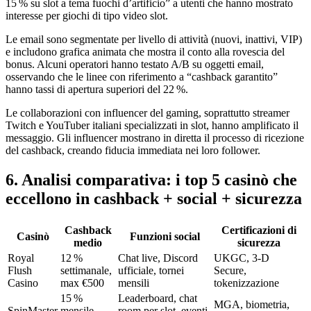
15 % su slot a tema fuochi d’artificio” a utenti che hanno mostrato
interesse per giochi di tipo video slot.
Le email sono segmentate per livello di attività (nuovi, inattivi, VIP)
e includono grafica animata che mostra il conto alla rovescia del
bonus. Alcuni operatori hanno testato A/B su oggetti email,
osservando che le linee con riferimento a “cashback garantito”
hanno tassi di apertura superiori del 22 %.
Le collaborazioni con influencer del gaming, soprattutto streamer
Twitch e YouTuber italiani specializzati in slot, hanno amplificato il
messaggio. Gli influencer mostrano in diretta il processo di ricezione
del cashback, creando fiducia immediata nei loro follower.
6. Analisi comparativa: i top 5 casinò che
eccellono in cashback + social + sicurezza
Cashback
Certificazioni di
Casinò
Funzioni social
medio
sicurezza
Royal
12 %
Chat live, Discord
UKGC, 3‑D
Flush
settimanale,
ufficiale, tornei
Secure,
Casino
max €500
mensili
tokenizzazione
15 %
Leaderboard, chat
MGA, biometria,
SpinMaster
mensile,
room per slot, eventi