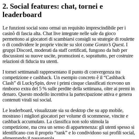
2. Social features: chat, tornei e
leaderboard
Le funzioni social sono ormai un requisito imprescindibile per i
casinò di fascia alta. Chat live integrate nelle sale da gioco
permettono ai giocatori di scambiarsi consigli su strategie di roulette
o di condividere le proprie vincite su slot come
Gonzo’s Quest
. I
gruppi Discord, moderati da staff certificati, fungono da hub per
discussioni su nuove uscite, promozioni e, soprattutto, per costruire
relazioni di fiducia tra utenti.
I tornei settimanali rappresentano il punto di convergenza tra
competizione e cashback. Un esempio concreto è il “Cashback
Clash” di LuckySpin, dove i primi cinque classificati ricevono un
rimborso extra del 5 % sulle perdite della settimana, oltre ai premi in
denaro. Questo modello incentiva la partecipazione attiva e genera
contenuti virali sui social.
Le leaderboard, visualizzate sia su desktop che su app mobile,
mostrano i migliori giocatori per volume di scommesse, vincite e
cashback accumulato. La classifica non solo stimola la
competizione, ma crea un senso di appartenenza: gli utenti spesso si
identificano con il proprio “rank” e lo condividono sui profili social,
alimentando il passaparola.