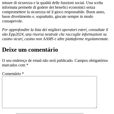
misure di sicurezza e la qualità delle funzioni social. Una scelta
informata permette di godere dei benefici economici senza
compromettere la sicurezza né il gioco responsabile. Buon anno,
buon divertimento e, soprattutto, giocate sempre in modo
consapevole.
Per approfondire la lista dei migliori operatori esteri, consultate il
sito Epp2024, una risorsa neutrale che raccoglie informazioni su
casino sicuri, casino non AAMS e altre piattaforme regolamentate.
Deixe um comentário
O seu endereço de email não será publicado.
Campos obrigatórios
marcados com
*
Comentário
*