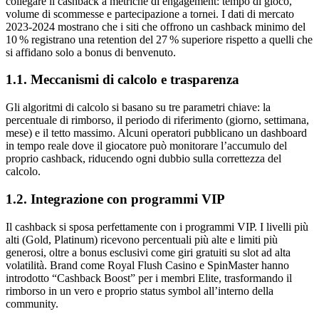
collegare il cashback a metriche di engagement: tempo di gioco,
volume di scommesse e partecipazione a tornei. I dati di mercato
2023‑2024 mostrano che i siti che offrono un cashback minimo del
10 % registrano una retention del 27 % superiore rispetto a quelli che
si affidano solo a bonus di benvenuto.
1.1. Meccanismi di calcolo e trasparenza
Gli algoritmi di calcolo si basano su tre parametri chiave: la
percentuale di rimborso, il periodo di riferimento (giorno, settimana,
mese) e il tetto massimo. Alcuni operatori pubblicano un dashboard
in tempo reale dove il giocatore può monitorare l’accumulo del
proprio cashback, riducendo ogni dubbio sulla correttezza del
calcolo.
1.2. Integrazione con programmi VIP
Il cashback si sposa perfettamente con i programmi VIP. I livelli più
alti (Gold, Platinum) ricevono percentuali più alte e limiti più
generosi, oltre a bonus esclusivi come giri gratuiti su slot ad alta
volatilità. Brand come Royal Flush Casino e SpinMaster hanno
introdotto “Cashback Boost” per i membri Elite, trasformando il
rimborso in un vero e proprio status symbol all’interno della
community.