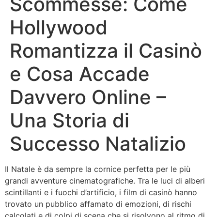
Scommesse: Come
Hollywood
Romantizza il Casinò
e Cosa Accade
Davvero Online –
Una Storia di
Successo Natalizio
Il Natale è da sempre la cornice perfetta per le più
grandi avventure cinematografiche. Tra le luci di alberi
scintillanti e i fuochi d’artificio, i film di casinò hanno
trovato un pubblico affamato di emozioni, di rischi
calcolati e di colpi di scena che si risolvono al ritmo di