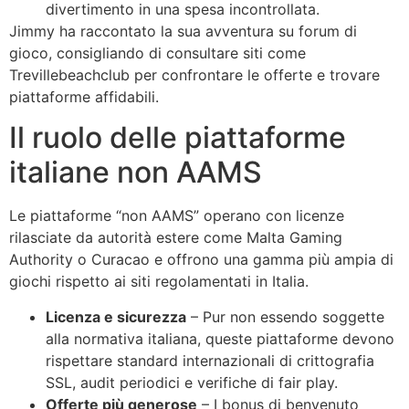
divertimento in una spesa incontrollata.
Jimmy ha raccontato la sua avventura su forum di
gioco, consigliando di consultare siti come
Trevillebeachclub per confrontare le offerte e trovare
piattaforme affidabili.
Il ruolo delle piattaforme
italiane non AAMS
Le piattaforme “non AAMS” operano con licenze
rilasciate da autorità estere come Malta Gaming
Authority o Curacao e offrono una gamma più ampia di
giochi rispetto ai siti regolamentati in Italia.
Licenza e sicurezza
– Pur non essendo soggette
alla normativa italiana, queste piattaforme devono
rispettare standard internazionali di crittografia
SSL, audit periodici e verifiche di fair play.
Offerte più generose
– I bonus di benvenuto