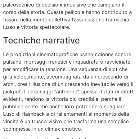
palcoscenico di decisioni impulsive che cambiano il
corso della storia. Queste pellicole hanno contribuito a
fissare nella mente collettiva l’associazione tra rischio,
lusso e vittoria spettacolare.
Tecniche narrative
Le produzioni cinematografiche usano colonne sonore
pulsanti, montaggi frenetici e inquadrature ravvicinate
per amplificare la tensione. Una sequenza di slot che
gira velocemente, accompagnata da un crescendo di
archi, crea l’illusione di un crescendo inevitabile verso il
jackpot. I personaggi “anti‑eroe”, spesso dotati di difetti
evidenti, rendono la vittoria più credibile, perché il
pubblico sente che anche loro potrebbero sbagliare.
L’uso di flashback e di rallentamenti al momento della
vincita è un trucco visivo che trasforma una semplice
scommessa in un climax emotivo.