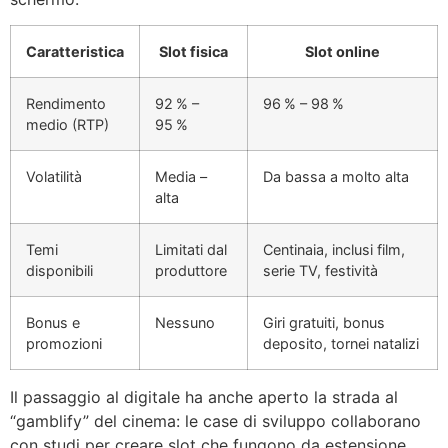
Caratteristica
Slot fisica
Slot online
Rendimento
92 % –
96 % – 98 %
medio (RTP)
95 %
Volatilità
Media –
Da bassa a molto alta
alta
Temi
Limitati dal
Centinaia, inclusi film,
disponibili
produttore
serie TV, festività
Bonus e
Nessuno
Giri gratuiti, bonus
promozioni
deposito, tornei natalizi
Il passaggio al digitale ha anche aperto la strada al
“gamblify” del cinema: le case di sviluppo collaborano
con studi per creare slot che fungono da estensione