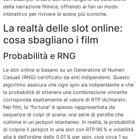
della narrazione filmica, offrendo ai fan un modo
interattivo per rivivere le scene più iconiche.
La realtà delle slot online:
cosa sbagliano i film
Probabilità e RNG
Le slot online si basano su un Generatore di Numeri
Casuali (RNG) certificato da enti indipendenti. Questo
algoritmo assicura che ogni spin sia indipendente e che
la probabilità di ottenere una combinazione vincente
corrisponda esattamente al valore di RTP dichiarato.
Nei film, la “fortuna” è spesso rappresentata da
sequenze di colpi di scena: una serie di perdite che
culmina in un jackpot istantaneo. In realtà, la probabilità
di colpire il jackpot in una slot con RTP 96 % e volatilità
alta è dell’ordine dello 0,01 % per spin, cioè circa 1 su