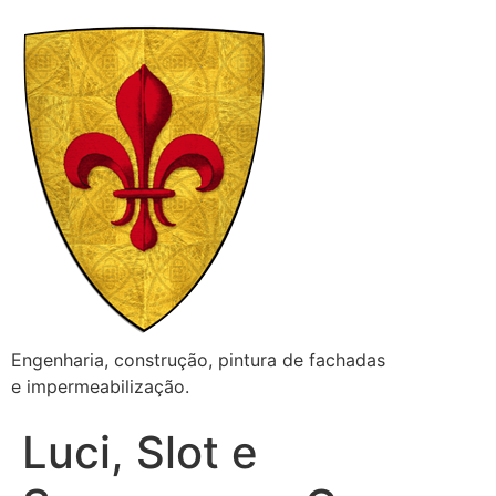
Engenharia, construção, pintura de fachadas
e impermeabilização.
Luci, Slot e