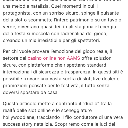
una melodia natalizia. Quei momenti in cui il
protagonista, con un sorriso sicuro, spinge il pulsante
della slot o scommette l’intero patrimonio su un tavolo
verde, diventano quasi dei rituali stagionali: l’energia
della festa si mescola con l’adrenalina del gioco,
creando un mix irresistibile per gli spettatori.
Per chi vuole provare l’emozione del gioco reale, il
settore dei
casino online non AAMS
offre soluzioni
sicure, con piattaforme che rispettano standard
internazionali di sicurezza e trasparenza. In questi siti è
possibile trovare una vasta scelta di slot, live dealer e
promozioni pensate per le festività, il tutto senza
doversi spostare da casa.
Questo articolo mette a confronto il “duello” tra la
realtà delle slot online e le sceneggiature
hollywoodiane, tracciando il filo conduttore di una vera
success story natalizia. Scopriremo come le luci dei