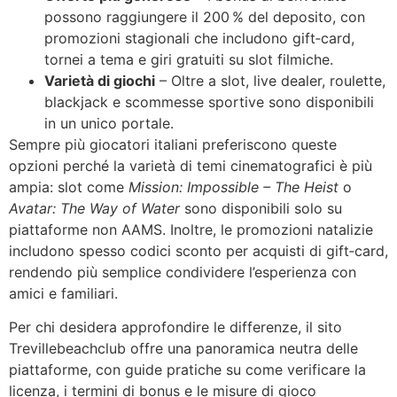
possono raggiungere il 200 % del deposito, con
promozioni stagionali che includono gift‑card,
tornei a tema e giri gratuiti su slot filmiche.
Varietà di giochi
– Oltre a slot, live dealer, roulette,
blackjack e scommesse sportive sono disponibili
in un unico portale.
Sempre più giocatori italiani preferiscono queste
opzioni perché la varietà di temi cinematografici è più
ampia: slot come
Mission: Impossible – The Heist
o
Avatar: The Way of Water
sono disponibili solo su
piattaforme non AAMS. Inoltre, le promozioni natalizie
includono spesso codici sconto per acquisti di gift‑card,
rendendo più semplice condividere l’esperienza con
amici e familiari.
Per chi desidera approfondire le differenze, il sito
Trevillebeachclub offre una panoramica neutra delle
piattaforme, con guide pratiche su come verificare la
licenza, i termini di bonus e le misure di gioco