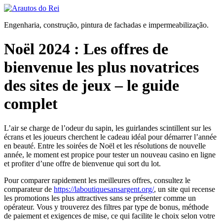
Skip
to
Engenharia, construção, pintura de fachadas e impermeabilização.
content
Noël 2024 : Les offres de
bienvenue les plus novatrices
des sites de jeux – le guide
complet
L’air se charge de l’odeur du sapin, les guirlandes scintillent sur les
écrans et les joueurs cherchent le cadeau idéal pour démarrer l’année
en beauté. Entre les soirées de Noël et les résolutions de nouvelle
année, le moment est propice pour tester un nouveau casino en ligne
et profiter d’une offre de bienvenue qui sort du lot.
Pour comparer rapidement les meilleures offres, consultez le
comparateur de
https://laboutiquesansargent.org/
, un site qui recense
les promotions les plus attractives sans se présenter comme un
opérateur. Vous y trouverez des filtres par type de bonus, méthode
de paiement et exigences de mise, ce qui facilite le choix selon votre