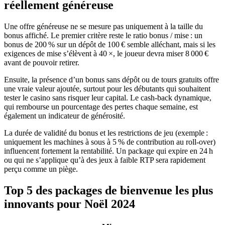
réellement généreuse
Une offre généreuse ne se mesure pas uniquement à la taille du
bonus affiché. Le premier critère reste le ratio bonus / mise : un
bonus de 200 % sur un dépôt de 100 € semble alléchant, mais si les
exigences de mise s’élèvent à 40 ×, le joueur devra miser 8 000 €
avant de pouvoir retirer.
Ensuite, la présence d’un bonus sans dépôt ou de tours gratuits offre
une vraie valeur ajoutée, surtout pour les débutants qui souhaitent
tester le casino sans risquer leur capital. Le cash‑back dynamique,
qui rembourse un pourcentage des pertes chaque semaine, est
également un indicateur de générosité.
La durée de validité du bonus et les restrictions de jeu (exemple :
uniquement les machines à sous à 5 % de contribution au roll‑over)
influencent fortement la rentabilité. Un package qui expire en 24 h
ou qui ne s’applique qu’à des jeux à faible RTP sera rapidement
perçu comme un piège.
Top 5 des packages de bienvenue les plus
innovants pour Noël 2024