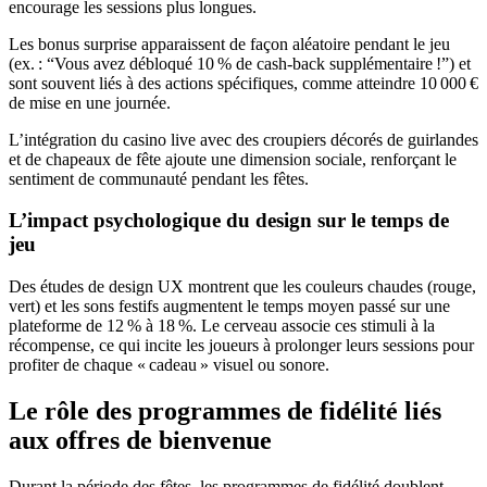
encourage les sessions plus longues.
Les bonus surprise apparaissent de façon aléatoire pendant le jeu
(ex. : “Vous avez débloqué 10 % de cash‑back supplémentaire !”) et
sont souvent liés à des actions spécifiques, comme atteindre 10 000 €
de mise en une journée.
L’intégration du casino live avec des croupiers décorés de guirlandes
et de chapeaux de fête ajoute une dimension sociale, renforçant le
sentiment de communauté pendant les fêtes.
L’impact psychologique du design sur le temps de
jeu
Des études de design UX montrent que les couleurs chaudes (rouge,
vert) et les sons festifs augmentent le temps moyen passé sur une
plateforme de 12 % à 18 %. Le cerveau associe ces stimuli à la
récompense, ce qui incite les joueurs à prolonger leurs sessions pour
profiter de chaque « cadeau » visuel ou sonore.
Le rôle des programmes de fidélité liés
aux offres de bienvenue
Durant la période des fêtes, les programmes de fidélité doublent