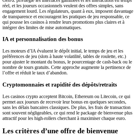
Gen‑Z privilégie les interfaces gamifiées et les interactions en temps
réel, et les joueurs occasionnels veulent des offres simples, sans
engagement lourd. Les régulateurs, quant à eux, imposent davantage
de transparence et encouragent les pratiques de jeu responsable, ce
qui pousse les casinos à rendre leurs promotions plus claires et à
intégrer des limites de mise automatiques.
IA et personnalisation des bonus
Les moteurs d’IA évaluent le dépôt initial, le temps de jeu et les
préférences de jeu (slots à haute volatilité, tables de roulette, etc.)
pour ajuster le montant du bonus, le pourcentage de cash‑back ou le
nombre de tours gratuits. Cette approche augmente la pertinence de
l’offre et réduit le taux d’abandon.
Cryptomonnaies et rapidité des dépôts/retraits
Les casinos crypto acceptent Bitcoin, Ethereum ou Litecoin, ce qui
permet aux joueurs de recevoir leur bonus en quelques secondes,
sans les délais bancaires classiques. De plus, les frais de transaction
sont souvent négligeables, ce qui rend le package de bienvenue plus
attractif pour les high‑rollers cherchant à maximiser chaque euro.
Les critères d’une offre de bienvenue