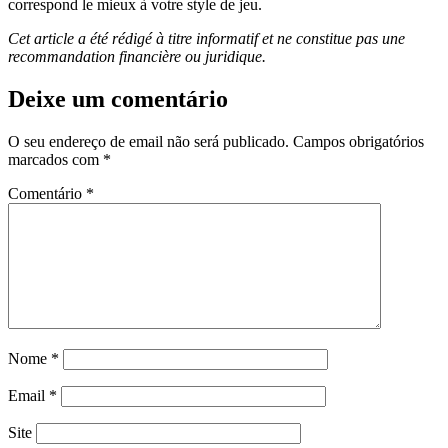
correspond le mieux à votre style de jeu.
Cet article a été rédigé à titre informatif et ne constitue pas une
recommandation financière ou juridique.
Deixe um comentário
O seu endereço de email não será publicado.
Campos obrigatórios
marcados com
*
Comentário
*
Nome
*
Email
*
Site