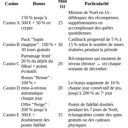
Mise
Casino
Bonus
Particularité
(x)
Mission de Noël en IA :
150 % jusqu’à
débloquez des récompenses
Casino A
500 € + 50 % en
25
supplémentaires en
crypto
accomplissant des quêtes
quotidiennes
Pack “Sapin
Cashback progressif de 5 % à
Casino B
magique” : 100 % +
30
15 % selon le nombre de mises
30 tours gratuits
réalisées pendant la période
Parrainage festif :
Récompenses qui montent de
20 % du dépôt du
Casino C
20
niveau (bronze → or) chaque
filleul + points
semaine de décembre
évolutifs
Bonus “Renne” :
100 % +
Le bonus augmente de 10 %
Casino D
mise‑à‑niveau
20
chaque jour consécutif de jeu,
automatique
jusqu’à 200 % au 7ᵉ jour
chaque jour
Offre “Neige” :
Points de fidélité doublés
200 % jusqu’à
pendant les 7 jours de Noël,
Casino E
300 € +
35
échangeables contre des spins
doublement des
gratuits ou des cadeaux
points fidélité
physiques