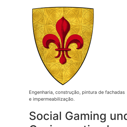
Engenharia, construção, pintura de fachadas
e impermeabilização.
Social Gaming un