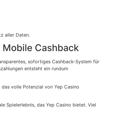
z aller Daten.
d Mobile Cashback
ransparentes, sofortiges Cashback‑System für
szahlungen entsteht ein rundum
 das volle Potenzial von Yep Casino
le Spielerlebnis, das Yep Casino bietet. Viel