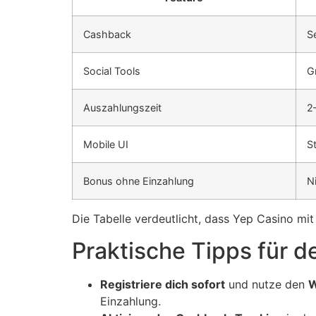
Cashback
Se
Social Tools
G
Auszahlungszeit
2
Mobile UI
S
Bonus ohne Einzahlung
N
Die Tabelle verdeutlicht, dass Yep Casino mi
Praktische Tipps für d
Registriere dich sofort
und nutze den
W
Einzahlung.