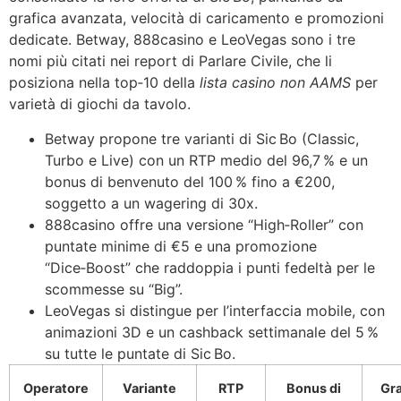
grafica avanzata, velocità di caricamento e promozioni
dedicate. Betway, 888casino e LeoVegas sono i tre
nomi più citati nei report di Parlare Civile, che li
posiziona nella top‑10 della
lista casino non AAMS
per
varietà di giochi da tavolo.
Betway propone tre varianti di Sic Bo (Classic,
Turbo e Live) con un RTP medio del 96,7 % e un
bonus di benvenuto del 100 % fino a €200,
soggetto a un wagering di 30x.
888casino offre una versione “High‑Roller” con
puntate minime di €5 e una promozione
“Dice‑Boost” che raddoppia i punti fedeltà per le
scommesse su “Big”.
LeoVegas si distingue per l’interfaccia mobile, con
animazioni 3D e un cashback settimanale del 5 %
su tutte le puntate di Sic Bo.
Operatore
Variante
RTP
Bonus di
Gra