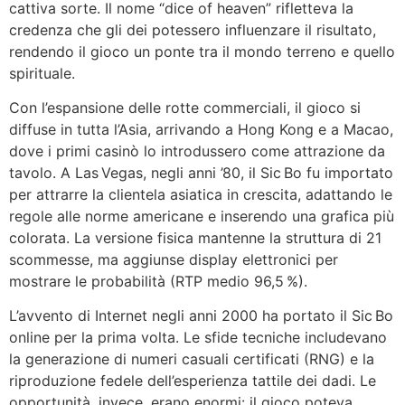
cattiva sorte. Il nome “dice of heaven” rifletteva la
credenza che gli dei potessero influenzare il risultato,
rendendo il gioco un ponte tra il mondo terreno e quello
spirituale.
Con l’espansione delle rotte commerciali, il gioco si
diffuse in tutta l’Asia, arrivando a Hong Kong e a Macao,
dove i primi casinò lo introdussero come attrazione da
tavolo. A Las Vegas, negli anni ’80, il Sic Bo fu importato
per attrarre la clientela asiatica in crescita, adattando le
regole alle norme americane e inserendo una grafica più
colorata. La versione fisica mantenne la struttura di 21
scommesse, ma aggiunse display elettronici per
mostrare le probabilità (RTP medio 96,5 %).
L’avvento di Internet negli anni 2000 ha portato il Sic Bo
online per la prima volta. Le sfide tecniche includevano
la generazione di numeri casuali certificati (RNG) e la
riproduzione fedele dell’esperienza tattile dei dadi. Le
opportunità, invece, erano enormi: il gioco poteva