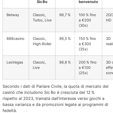
Sic Bo
benvenuto
Betway
Classic,
96,7 %
100 % fino
2D/
Turbo, Live
a €200
HD
(30x)
888casino
Classic,
96,5 %
150 % fino
3D
High‑Roller
a €300
real
(35x)
LeoVegas
Classic,
96,6 %
200 % fino
3D 
Live
a €100
effet
(25x)
sono
Secondo i dati di Parlare Civile, la quota di mercato dei
casinò che includono Sic Bo è cresciuta del 12 %
rispetto al 2023, trainata dall’interesse verso giochi a
bassa varianza e da promozioni legate ai programmi di
fedeltà.