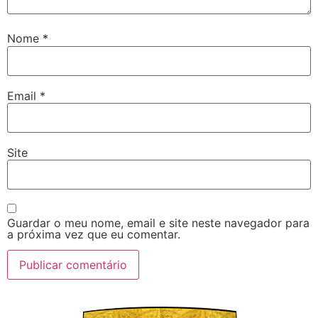
Nome
*
Email
*
Site
Guardar o meu nome, email e site neste navegador para
a próxima vez que eu comentar.