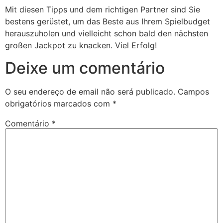
Mit diesen Tipps und dem richtigen Partner sind Sie
bestens gerüstet, um das Beste aus Ihrem Spielbudget
herauszuholen und vielleicht schon bald den nächsten
großen Jackpot zu knacken. Viel Erfolg!
Deixe um comentário
O seu endereço de email não será publicado.
Campos
obrigatórios marcados com
*
Comentário
*