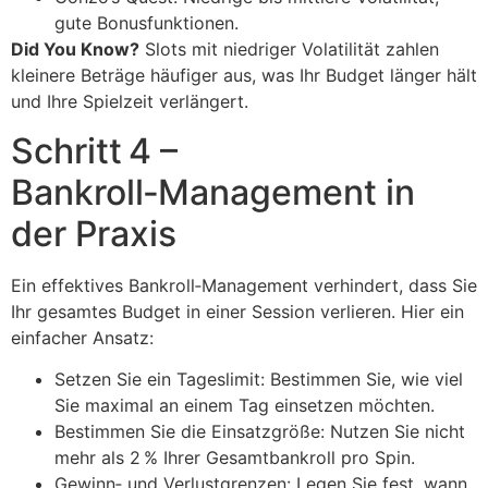
gute Bonusfunktionen.
Did You Know?
Slots mit niedriger Volatilität zahlen
kleinere Beträge häufiger aus, was Ihr Budget länger hält
und Ihre Spielzeit verlängert.
Schritt 4 –
Bankroll‑Management in
der Praxis
Ein effektives Bankroll‑Management verhindert, dass Sie
Ihr gesamtes Budget in einer Session verlieren. Hier ein
einfacher Ansatz:
Setzen Sie ein Tageslimit: Bestimmen Sie, wie viel
Sie maximal an einem Tag einsetzen möchten.
Bestimmen Sie die Einsatzgröße: Nutzen Sie nicht
mehr als 2 % Ihrer Gesamtbankroll pro Spin.
Gewinn‑ und Verlustgrenzen: Legen Sie fest, wann