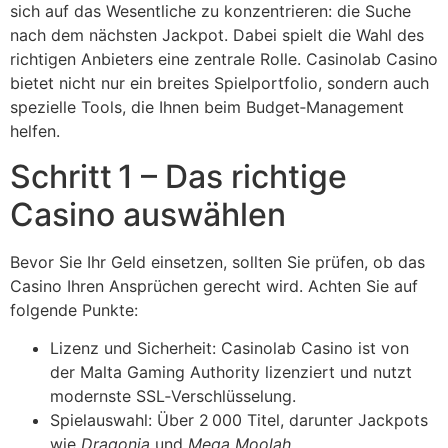
sich auf das Wesentliche zu konzentrieren: die Suche
nach dem nächsten Jackpot. Dabei spielt die Wahl des
richtigen Anbieters eine zentrale Rolle. Casinolab Casino
bietet nicht nur ein breites Spielportfolio, sondern auch
spezielle Tools, die Ihnen beim Budget‑Management
helfen.
Schritt 1 – Das richtige
Casino auswählen
Bevor Sie Ihr Geld einsetzen, sollten Sie prüfen, ob das
Casino Ihren Ansprüchen gerecht wird. Achten Sie auf
folgende Punkte:
Lizenz und Sicherheit: Casinolab Casino ist von
der Malta Gaming Authority lizenziert und nutzt
modernste SSL‑Verschlüsselung.
Spielauswahl: Über 2 000 Titel, darunter Jackpots
wie
Dragonia
und
Mega Moolah
.