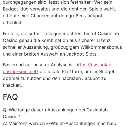
durchgegangen sind, lässt sich festhalten: Wer sein
Budget klug verwaltet und die richtigen Spiele wählt,
erhöht seine Chancen auf den großen Jackpot
erheblich.
Für alle, die sofort loslegen möchten, bietet Casinolab
Casino genau die Kombination aus sicherer Lizenz,
schneller Auszahlung, großzügigem Willkommensbonus
und einer breiten Auswahl an Jackpot‑Slots.
Basierend auf unserer Analyse ist
https://casinolab-
casino-spiel.net/
die ideale Plattform, um Ihr Budget
optimal zu nutzen und den nächsten Jackpot zu
knacken.
FAQ
Q: Wie lange dauern Auszahlungen bei Casinolab
Casino?
A: Meistens werden E‑Wallet‑Auszahlungen innerhalb