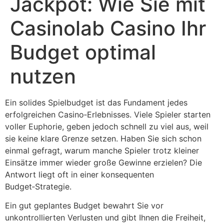
Jackpot: Wie Sie mit
Casinolab Casino Ihr
Budget optimal
nutzen
Ein solides Spielbudget ist das Fundament jedes
erfolgreichen Casino‑Erlebnisses. Viele Spieler starten
voller Euphorie, geben jedoch schnell zu viel aus, weil
sie keine klare Grenze setzen. Haben Sie sich schon
einmal gefragt, warum manche Spieler trotz kleiner
Einsätze immer wieder große Gewinne erzielen? Die
Antwort liegt oft in einer konsequenten
Budget‑Strategie.
Ein gut geplantes Budget bewahrt Sie vor
unkontrollierten Verlusten und gibt Ihnen die Freiheit,