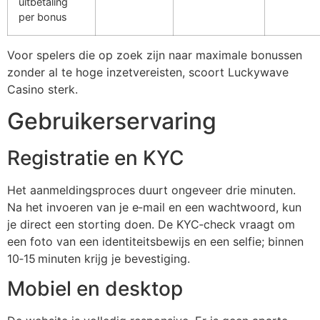
uitbetaling
per bonus
Voor spelers die op zoek zijn naar maximale bonussen
zonder al te hoge inzetvereisten, scoort Luckywave
Casino sterk.
Gebruikerservaring
Registratie en KYC
Het aanmeldingsproces duurt ongeveer drie minuten.
Na het invoeren van je e‑mail en een wachtwoord, kun
je direct een storting doen. De KYC‑check vraagt om
een foto van een identiteitsbewijs en een selfie; binnen
10‑15 minuten krijg je bevestiging.
Mobiel en desktop