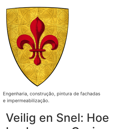
Engenharia, construção, pintura de fachadas
e impermeabilização.
Veilig en Snel: Hoe