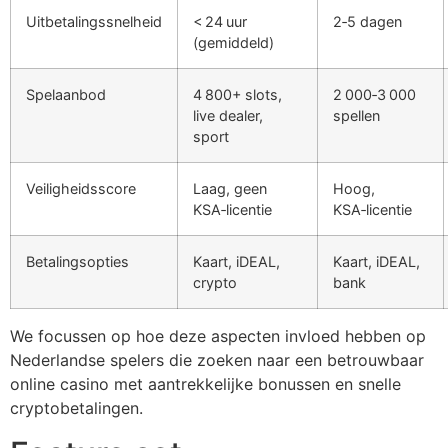
Uitbetalingssnelheid
< 24 uur
2‑5 dagen
(gemiddeld)
Spelaanbod
4 800+ slots,
2 000‑3 000
live dealer,
spellen
sport
Veiligheidsscore
Laag, geen
Hoog,
KSA‑licentie
KSA‑licentie
Betalingsopties
Kaart, iDEAL,
Kaart, iDEAL,
crypto
bank
We focussen op hoe deze aspecten invloed hebben op
Nederlandse spelers die zoeken naar een betrouwbaar
online casino met aantrekkelijke bonussen en snelle
cryptobetalingen.