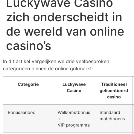
Luckywave Casino
zich onderscheidt in
de wereld van online
casino’s
In dit artikel vergelijken we drie veelbesproken
categorieën binnen de online gokmarkt:
Categorie
Luckywave
Traditioneel
Casino
gelicentieerd
casino
Bonusaanbod
Welkomstbonus
Standaard
+
matchbonus
VIP‑programma