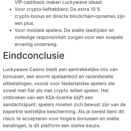
VIP‑cashback maken Luckywave ideaal.
Voor crypto‑liefhebbers: De extra 10 %
crypto‑bonus en directe blockchain‑opnames zijn
een plus.
Voor mobiele spelers: De snelle laadtijden en
volledige responsiviteit zorgen voor een soepele
ervaring onderweg.
Eindconclusie
Luckywave Casino biedt een aantrekkelijke mix van
bonussen, een enorm spelaanbod en razendsnelle
uitbetalingen, vooral voor Nederlandse spelers die
zowel met fiat als met crypto willen spelen. Het
ontbreken van een KSA‑licentie blijft een
aandachtspunt; spelers moeten zich bewust zijn van de
beperkte wettelijke bescherming. Als je bereid bent dit
risico te accepteren voor hogere bonussen en snelle
betalingen, is dit platform een sterke keuze.