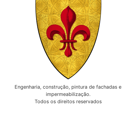
Engenharia, construção, pintura de fachadas e
impermeabilização.
Todos os direitos reservados