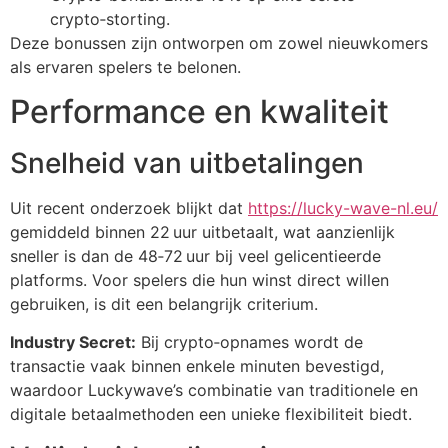
crypto‑storting.
Deze bonussen zijn ontworpen om zowel nieuwkomers
als ervaren spelers te belonen.
Performance en kwaliteit
Snelheid van uitbetalingen
Uit recent onderzoek blijkt dat
https://lucky-wave-nl.eu/
gemiddeld binnen 22 uur uitbetaalt, wat aanzienlijk
sneller is dan de 48‑72 uur bij veel gelicentieerde
platforms. Voor spelers die hun winst direct willen
gebruiken, is dit een belangrijk criterium.
Industry Secret:
Bij crypto‑opnames wordt de
transactie vaak binnen enkele minuten bevestigd,
waardoor Luckywave’s combinatie van traditionele en
digitale betaalmethoden een unieke flexibiliteit biedt.