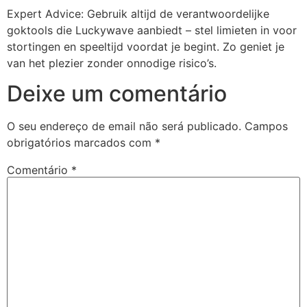
Expert Advice: Gebruik altijd de verantwoordelijke
goktools die Luckywave aanbiedt – stel limieten in voor
stortingen en speeltijd voordat je begint. Zo geniet je
van het plezier zonder onnodige risico’s.
Deixe um comentário
O seu endereço de email não será publicado.
Campos
obrigatórios marcados com
*
Comentário
*