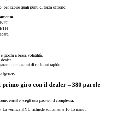
o, per capire quali punti di forza offrono:
gamento
, BTC
, ETH
fecard
 giochi a bassa volatilità.
 dealer.
arantito e opzioni di cash‑out rapido.
 esigenze.
l primo giro con il dealer – 380 parole
ognome, email e scegli una password complessa.
za). La verifica KYC richiede solitamente 10‑15 minuti.