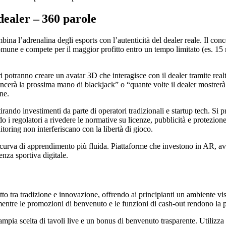
 dealer – 360 parole
 l’adrenalina degli esports con l’autenticità del dealer reale. Il conce
e e compete per il maggior profitto entro un tempo limitato (es. 15 minu
ri potranno creare un avatar 3D che interagisce con il dealer tramite rea
incerà la prossima mano di blackjack” o “quante volte il dealer mostr
ne.
tirando investimenti da parte di operatori tradizionali e startup tech. Si 
o i regolatori a rivedere le normative su licenze, pubblicità e protezion
itoring non interferiscano con la libertà di gioco.
a curva di apprendimento più fluida. Piattaforme che investono in AR, avat
nza sportiva digitale.
o tra tradizione e innovazione, offrendo ai principianti un ambiente vis
e, mentre le promozioni di benvenuto e le funzioni di cash‑out rendono la 
ampia scelta di tavoli live e un bonus di benvenuto trasparente. Utilizza 