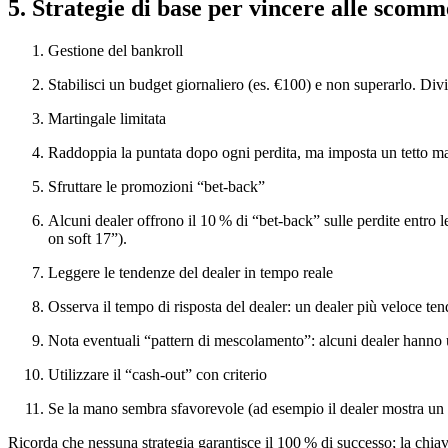
5. Strategie di base per vincere alle scomm
Gestione del bankroll
Stabilisci un budget giornaliero (es. €100) e non superarlo. Divid
Martingale limitata
Raddoppia la puntata dopo ogni perdita, ma imposta un tetto mass
Sfruttare le promozioni “bet‑back”
Alcuni dealer offrono il 10 % di “bet‑back” sulle perdite entro le
on soft 17”).
Leggere le tendenze del dealer in tempo reale
Osserva il tempo di risposta del dealer: un dealer più veloce ten
Nota eventuali “pattern di mescolamento”: alcuni dealer hanno 
Utilizzare il “cash‑out” con criterio
Se la mano sembra sfavorevole (ad esempio il dealer mostra un 6 i
Ricorda che nessuna strategia garantisce il 100 % di successo; la chiave 