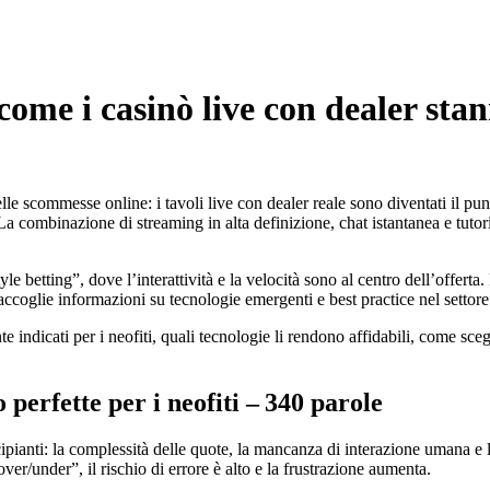
come i casinò live con dealer sta
e scommesse online: i tavoli live con dealer reale sono diventati il pun
a combinazione di streaming in alta definizione, chat istantanea e tutori
 betting”, dove l’interattività e la velocità sono al centro dell’offerta
ccoglie informazioni su tecnologie emergenti e best practice nel settor
e indicati per i neofiti, quali tecnologie li rendono affidabili, come sce
perfette per i neofiti – 340 parole
ncipianti: la complessità delle quote, la mancanza di interazione umana
er/under”, il rischio di errore è alto e la frustrazione aumenta.