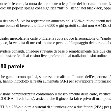
o reale le carte, la ruota della roulette o le palline del baccarat, mentre 
olo: un pop‑up spiega cosa significa “hit” o “stand” nel blackjack, opp
to dei casinò live ha registrato un aumento del +68 % di nuovi utenti nel
e bonus di benvenuto fino a €500 e giri gratuiti su slot non AAMS, che
 dealer mescolare le carte o girare la ruota riduce la sensazione di “ra
di gioco, la velocità di mescolamento e persino il linguaggio del corpo de
dividere consigli, chiedere strategie di base o semplicemente fare due chi
 restare fedeli ai casinò live, preferendoli ai tradizionali slot online.
 380 parole
che garantiscono qualità, sicurezza e realismo. Il cuore dell’esperienza
, hanno introdotto la realtà aumentata (AR) per sovrapporre informazioni
 visione computerizzata controllano il mescolamento delle carte, verifica
eCOGRA, iTech Labs), assicura che il gioco sia fair e privo di manipola
/TLS a 256‑bit, oltre a sistemi di autenticazione a due fattori (2FA) per