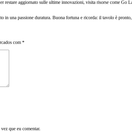
Per restare aggiornato sulle ultime innovazioni, visita risorse come Go 
 in una passione duratura. Buona fortuna e ricorda: il tavolo è pronto, i
arcados com
*
 vez que eu comentar.