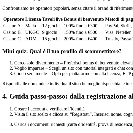
Confrontiamo tre operatori popolari, senza citare il brand di riferiment
Operatore
Licenza
Tavoli live
Bonus di benvenuto
Metodi di pa
Casino A
Malta
12 giochi
100% fino a €300
PayPal, Skrill
Casino B
UKGC
9 giochi
150% fino a €500
Visa, Neteller
Casino C
ADM
15 giochi
200% fino a €400
Trustly, Paysa
Mini‑quiz: Qual è il tuo profilo di scommettitore?
Cerco solo divertimento – Preferisci bonus di benvenuto elevati e
Voglio imparare – Scegli un sito con tutorial integrati e chat con
Gioco seriamente – Opta per piattaforme con alta licenza, RTP g
Rispondi alle domande e individua il sito che meglio rispecchia le tue
4. Guida passo‑passo: dalla registrazione a
Creare l’account e verificare l’identità
Visita il sito scelto e clicca su “Registrati”. Inserisci nome, c
Carica i documenti richiesti (carta d’identità, prova di residen