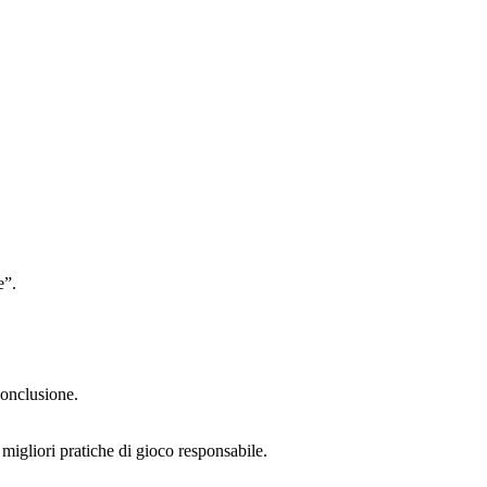
e”.
conclusione.
migliori pratiche di gioco responsabile.