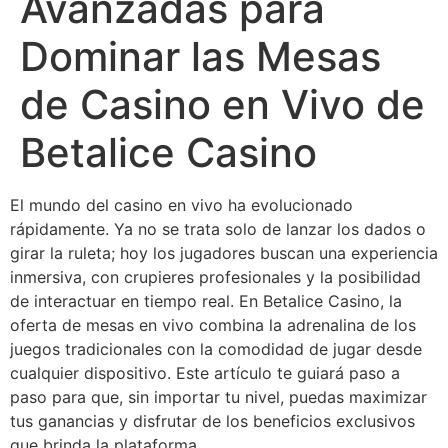
Avanzadas para
Dominar las Mesas
de Casino en Vivo de
Betalice Casino
El mundo del casino en vivo ha evolucionado
rápidamente. Ya no se trata solo de lanzar los dados o
girar la ruleta; hoy los jugadores buscan una experiencia
inmersiva, con crupieres profesionales y la posibilidad
de interactuar en tiempo real. En Betalice Casino, la
oferta de mesas en vivo combina la adrenalina de los
juegos tradicionales con la comodidad de jugar desde
cualquier dispositivo. Este artículo te guiará paso a
paso para que, sin importar tu nivel, puedas maximizar
tus ganancias y disfrutar de los beneficios exclusivos
que brinda la plataforma.