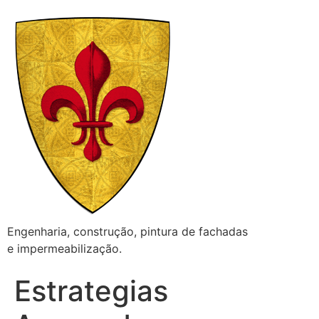
Engenharia, construção, pintura de fachadas
e impermeabilização.
Estrategias