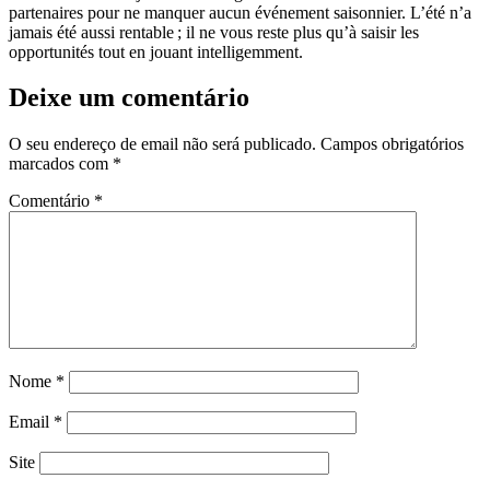
partenaires pour ne manquer aucun événement saisonnier. L’été n’a
jamais été aussi rentable ; il ne vous reste plus qu’à saisir les
opportunités tout en jouant intelligemment.
Deixe um comentário
O seu endereço de email não será publicado.
Campos obrigatórios
marcados com
*
Comentário
*
Nome
*
Email
*
Site