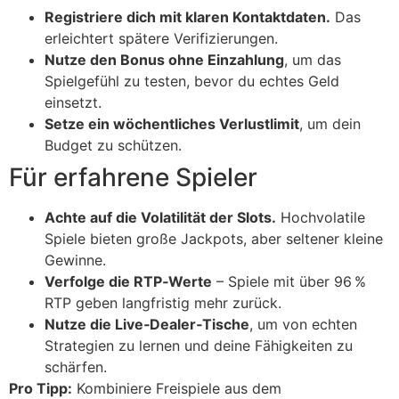
Registriere dich mit klaren Kontaktdaten.
Das
erleichtert spätere Verifizierungen.
Nutze den Bonus ohne Einzahlung
, um das
Spielgefühl zu testen, bevor du echtes Geld
einsetzt.
Setze ein wöchentliches Verlustlimit
, um dein
Budget zu schützen.
Für erfahrene Spieler
Achte auf die Volatilität der Slots.
Hochvolatile
Spiele bieten große Jackpots, aber seltener kleine
Gewinne.
Verfolge die RTP‑Werte
– Spiele mit über 96 %
RTP geben langfristig mehr zurück.
Nutze die Live‑Dealer‑Tische
, um von echten
Strategien zu lernen und deine Fähigkeiten zu
schärfen.
Pro Tipp:
Kombiniere Freispiele aus dem