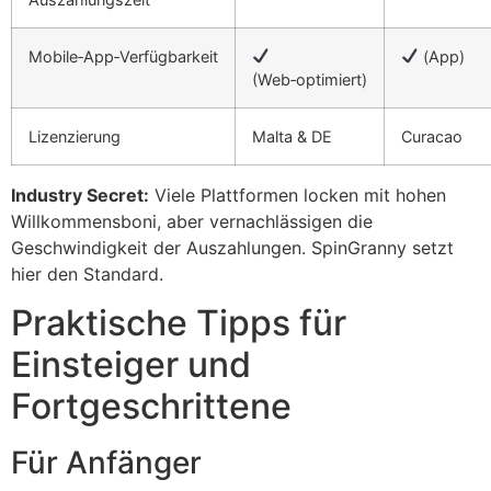
Mobile‑App‑Verfügbarkeit
(App)
(Web‑optimiert)
Lizenzierung
Malta & DE
Curacao
Industry Secret:
Viele Plattformen locken mit hohen
Willkommensboni, aber vernachlässigen die
Geschwindigkeit der Auszahlungen. SpinGranny setzt
hier den Standard.
Praktische Tipps für
Einsteiger und
Fortgeschrittene
Für Anfänger