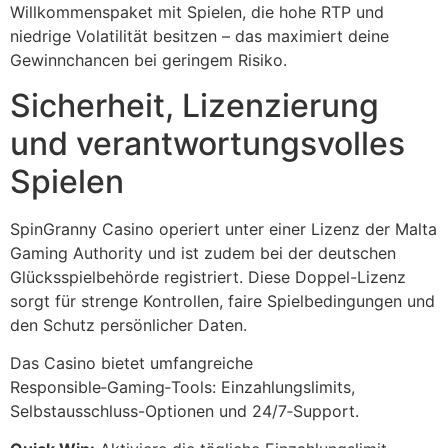
Willkommenspaket mit Spielen, die hohe RTP und
niedrige Volatilität besitzen – das maximiert deine
Gewinnchancen bei geringem Risiko.
Sicherheit, Lizenzierung
und verantwortungsvolles
Spielen
SpinGranny Casino operiert unter einer Lizenz der Malta
Gaming Authority und ist zudem bei der deutschen
Glücksspielbehörde registriert. Diese Doppel-Lizenz
sorgt für strenge Kontrollen, faire Spielbedingungen und
den Schutz persönlicher Daten.
Das Casino bietet umfangreiche
Responsible‑Gaming‑Tools: Einzahlungslimits,
Selbstausschluss-Optionen und 24/7‑Support.