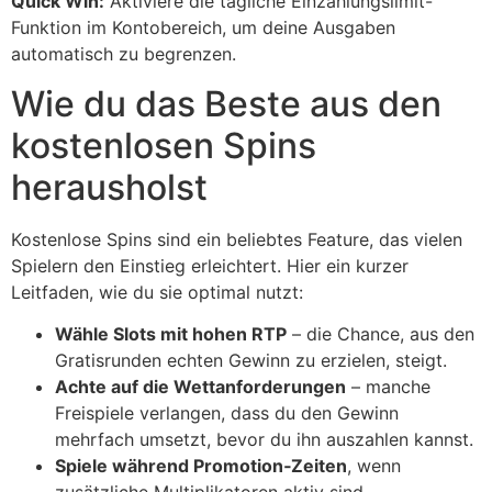
Quick Win:
Aktiviere die tägliche Einzahlungslimit-
Funktion im Kontobereich, um deine Ausgaben
automatisch zu begrenzen.
Wie du das Beste aus den
kostenlosen Spins
herausholst
Kostenlose Spins sind ein beliebtes Feature, das vielen
Spielern den Einstieg erleichtert. Hier ein kurzer
Leitfaden, wie du sie optimal nutzt:
Wähle Slots mit hohen RTP
– die Chance, aus den
Gratisrunden echten Gewinn zu erzielen, steigt.
Achte auf die Wettanforderungen
– manche
Freispiele verlangen, dass du den Gewinn
mehrfach umsetzt, bevor du ihn auszahlen kannst.
Spiele während Promotion‑Zeiten
, wenn