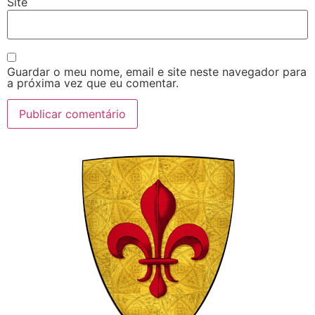
Site
Guardar o meu nome, email e site neste navegador para
a próxima vez que eu comentar.