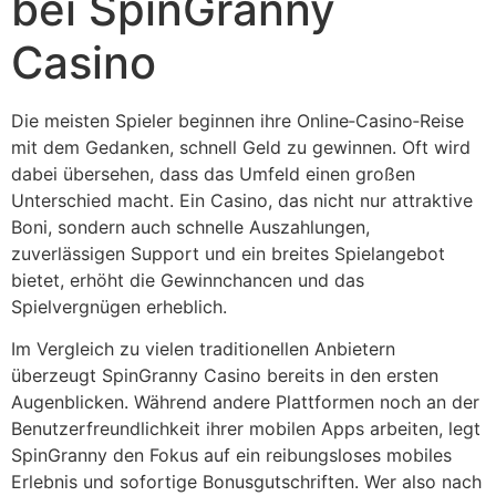
bei SpinGranny
Casino
Die meisten Spieler beginnen ihre Online‑Casino‑Reise
mit dem Gedanken, schnell Geld zu gewinnen. Oft wird
dabei übersehen, dass das Umfeld einen großen
Unterschied macht. Ein Casino, das nicht nur attraktive
Boni, sondern auch schnelle Auszahlungen,
zuverlässigen Support und ein breites Spielangebot
bietet, erhöht die Gewinnchancen und das
Spielvergnügen erheblich.
Im Vergleich zu vielen traditionellen Anbietern
überzeugt SpinGranny Casino bereits in den ersten
Augenblicken. Während andere Plattformen noch an der
Benutzerfreundlichkeit ihrer mobilen Apps arbeiten, legt
SpinGranny den Fokus auf ein reibungsloses mobiles
Erlebnis und sofortige Bonusgutschriften. Wer also nach