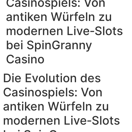
Casinospiels: Von
antiken Würfeln zu
modernen Live‑Slots
bei SpinGranny
Casino
Die Evolution des
Casinospiels: Von
antiken Würfeln zu
modernen Live‑Slots