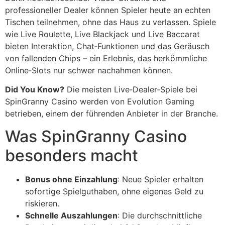
professioneller Dealer können Spieler heute an echten
Tischen teilnehmen, ohne das Haus zu verlassen. Spiele
wie Live Roulette, Live Blackjack und Live Baccarat
bieten Interaktion, Chat‑Funktionen und das Geräusch
von fallenden Chips – ein Erlebnis, das herkömmliche
Online‑Slots nur schwer nachahmen können.
Did You Know?
Die meisten Live‑Dealer‑Spiele bei
SpinGranny Casino werden von Evolution Gaming
betrieben, einem der führenden Anbieter in der Branche.
Was SpinGranny Casino
besonders macht
Bonus ohne Einzahlung
: Neue Spieler erhalten
sofortige Spielguthaben, ohne eigenes Geld zu
riskieren.
Schnelle Auszahlungen
: Die durchschnittliche