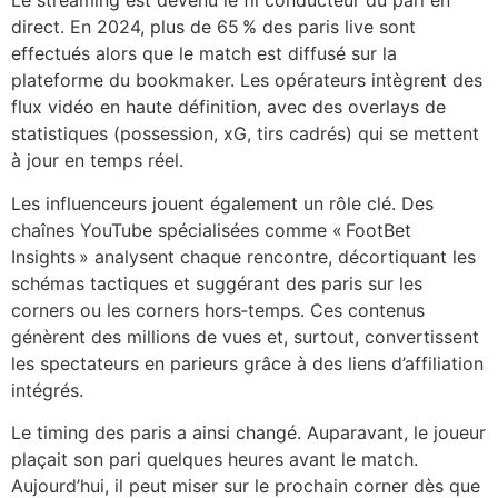
Le streaming est devenu le fil conducteur du pari en
direct. En 2024, plus de 65 % des paris live sont
effectués alors que le match est diffusé sur la
plateforme du bookmaker. Les opérateurs intègrent des
flux vidéo en haute définition, avec des overlays de
statistiques (possession, xG, tirs cadrés) qui se mettent
à jour en temps réel.
Les influenceurs jouent également un rôle clé. Des
chaînes YouTube spécialisées comme « FootBet
Insights » analysent chaque rencontre, décortiquant les
schémas tactiques et suggérant des paris sur les
corners ou les corners hors‑temps. Ces contenus
génèrent des millions de vues et, surtout, convertissent
les spectateurs en parieurs grâce à des liens d’affiliation
intégrés.
Le timing des paris a ainsi changé. Auparavant, le joueur
plaçait son pari quelques heures avant le match.
Aujourd’hui, il peut miser sur le prochain corner dès que