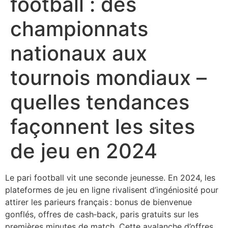
football : des
championnats
nationaux aux
tournois mondiaux –
quelles tendances
façonnent les sites
de jeu en 2024
Le pari football vit une seconde jeunesse. En 2024, les
plateformes de jeu en ligne rivalisent d’ingéniosité pour
attirer les parieurs français : bonus de bienvenue
gonflés, offres de cash‑back, paris gratuits sur les
premières minutes de match. Cette avalanche d’offres