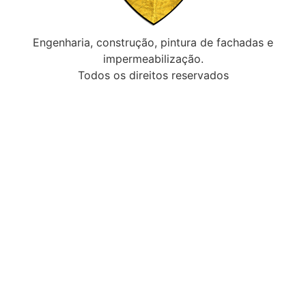
Engenharia, construção, pintura de fachadas e
impermeabilização.
Todos os direitos reservados