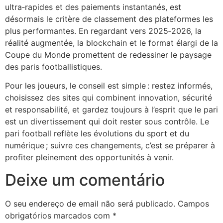
ultra‑rapides et des paiements instantanés, est
désormais le critère de classement des plateformes les
plus performantes. En regardant vers 2025‑2026, la
réalité augmentée, la blockchain et le format élargi de la
Coupe du Monde promettent de redessiner le paysage
des paris footballistiques.
Pour les joueurs, le conseil est simple : restez informés,
choisissez des sites qui combinent innovation, sécurité
et responsabilité, et gardez toujours à l’esprit que le pari
est un divertissement qui doit rester sous contrôle. Le
pari football reflète les évolutions du sport et du
numérique ; suivre ces changements, c’est se préparer à
profiter pleinement des opportunités à venir.
Deixe um comentário
O seu endereço de email não será publicado.
Campos
obrigatórios marcados com
*