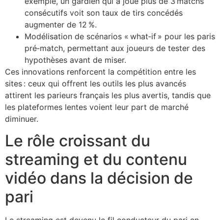
exemple, un gardien qui a joué plus de 3 matchs
consécutifs voit son taux de tirs concédés
augmenter de 12 %.
Modélisation de scénarios « what‑if » pour les paris
pré‑match, permettant aux joueurs de tester des
hypothèses avant de miser.
Ces innovations renforcent la compétition entre les
sites : ceux qui offrent les outils les plus avancés
attirent les parieurs français les plus avertis, tandis que
les plateformes lentes voient leur part de marché
diminuer.
Le rôle croissant du
streaming et du contenu
vidéo dans la décision de
pari