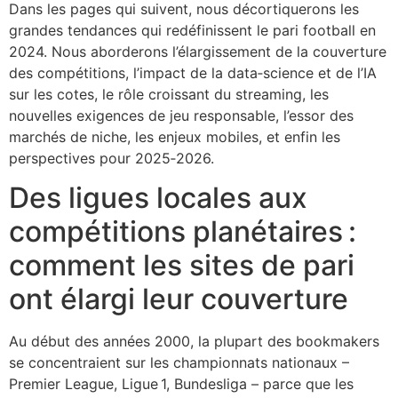
Dans les pages qui suivent, nous décortiquerons les
grandes tendances qui redéfinissent le pari football en
2024. Nous aborderons l’élargissement de la couverture
des compétitions, l’impact de la data‑science et de l’IA
sur les cotes, le rôle croissant du streaming, les
nouvelles exigences de jeu responsable, l’essor des
marchés de niche, les enjeux mobiles, et enfin les
perspectives pour 2025‑2026.
Des ligues locales aux
compétitions planétaires :
comment les sites de pari
ont élargi leur couverture
Au début des années 2000, la plupart des bookmakers
se concentraient sur les championnats nationaux –
Premier League, Ligue 1, Bundesliga – parce que les