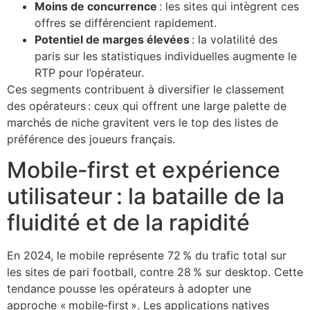
Moins de concurrence
: les sites qui intègrent ces
offres se différencient rapidement.
Potentiel de marges élevées
: la volatilité des
paris sur les statistiques individuelles augmente le
RTP pour l’opérateur.
Ces segments contribuent à diversifier le classement
des opérateurs : ceux qui offrent une large palette de
marchés de niche gravitent vers le top des listes de
préférence des joueurs français.
Mobile‑first et expérience
utilisateur : la bataille de la
fluidité et de la rapidité
En 2024, le mobile représente 72 % du trafic total sur
les sites de pari football, contre 28 % sur desktop. Cette
tendance pousse les opérateurs à adopter une
approche « mobile‑first ». Les applications natives