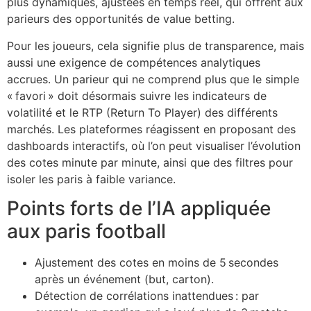
plus dynamiques, ajustées en temps réel, qui offrent aux
parieurs des opportunités de value betting.
Pour les joueurs, cela signifie plus de transparence, mais
aussi une exigence de compétences analytiques
accrues. Un parieur qui ne comprend plus que le simple
« favori » doit désormais suivre les indicateurs de
volatilité et le RTP (Return To Player) des différents
marchés. Les plateformes réagissent en proposant des
dashboards interactifs, où l’on peut visualiser l’évolution
des cotes minute par minute, ainsi que des filtres pour
isoler les paris à faible variance.
Points forts de l’IA appliquée
aux paris football
Ajustement des cotes en moins de 5 secondes
après un événement (but, carton).
Détection de corrélations inattendues : par