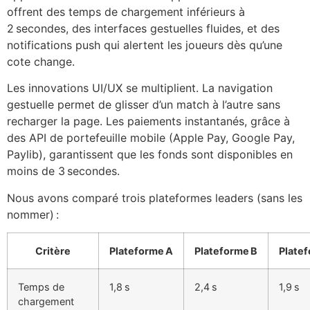
offrent des temps de chargement inférieurs à
2 secondes, des interfaces gestuelles fluides, et des
notifications push qui alertent les joueurs dès qu’une
cote change.
Les innovations UI/UX se multiplient. La navigation
gestuelle permet de glisser d’un match à l’autre sans
recharger la page. Les paiements instantanés, grâce à
des API de portefeuille mobile (Apple Pay, Google Pay,
Paylib), garantissent que les fonds sont disponibles en
moins de 3 secondes.
Nous avons comparé trois plateformes leaders (sans les
nommer) :
Critère
Plateforme A
Plateforme B
Plate
Temps de
1,8 s
2,4 s
1,9 s
chargement