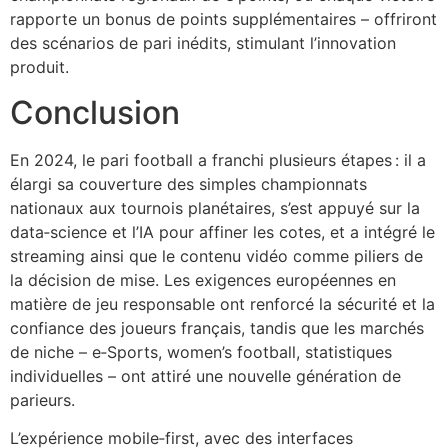
rapporte un bonus de points supplémentaires – offriront
des scénarios de pari inédits, stimulant l’innovation
produit.
Conclusion
En 2024, le pari football a franchi plusieurs étapes : il a
élargi sa couverture des simples championnats
nationaux aux tournois planétaires, s’est appuyé sur la
data‑science et l’IA pour affiner les cotes, et a intégré le
streaming ainsi que le contenu vidéo comme piliers de
la décision de mise. Les exigences européennes en
matière de jeu responsable ont renforcé la sécurité et la
confiance des joueurs français, tandis que les marchés
de niche – e‑Sports, women’s football, statistiques
individuelles – ont attiré une nouvelle génération de
parieurs.
L’expérience mobile‑first, avec des interfaces