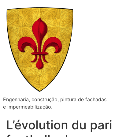
Engenharia, construção, pintura de fachadas
e impermeabilização.
L’évolution du pari