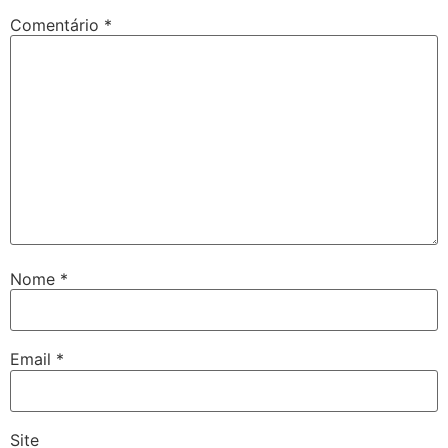
Comentário
*
Nome
*
Email
*
Site