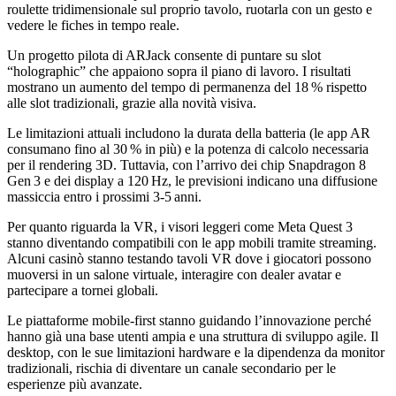
roulette tridimensionale sul proprio tavolo, ruotarla con un gesto e
vedere le fiches in tempo reale.
Un progetto pilota di ARJack consente di puntare su slot
“holographic” che appaiono sopra il piano di lavoro. I risultati
mostrano un aumento del tempo di permanenza del 18 % rispetto
alle slot tradizionali, grazie alla novità visiva.
Le limitazioni attuali includono la durata della batteria (le app AR
consumano fino al 30 % in più) e la potenza di calcolo necessaria
per il rendering 3D. Tuttavia, con l’arrivo dei chip Snapdragon 8
Gen 3 e dei display a 120 Hz, le previsioni indicano una diffusione
massiccia entro i prossimi 3‑5 anni.
Per quanto riguarda la VR, i visori leggeri come Meta Quest 3
stanno diventando compatibili con le app mobili tramite streaming.
Alcuni casinò stanno testando tavoli VR dove i giocatori possono
muoversi in un salone virtuale, interagire con dealer avatar e
partecipare a tornei globali.
Le piattaforme mobile‑first stanno guidando l’innovazione perché
hanno già una base utenti ampia e una struttura di sviluppo agile. Il
desktop, con le sue limitazioni hardware e la dipendenza da monitor
tradizionali, rischia di diventare un canale secondario per le
esperienze più avanzate.