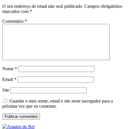
O seu endereço de email não será publicado.
Campos obrigatórios
marcados com
*
Comentário
*
Nome
*
Email
*
Site
Guardar o meu nome, email e site neste navegador para a
próxima vez que eu comentar.