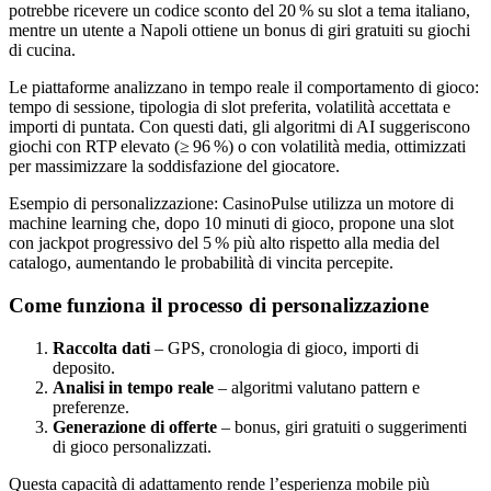
potrebbe ricevere un codice sconto del 20 % su slot a tema italiano,
mentre un utente a Napoli ottiene un bonus di giri gratuiti su giochi
di cucina.
Le piattaforme analizzano in tempo reale il comportamento di gioco:
tempo di sessione, tipologia di slot preferita, volatilità accettata e
importi di puntata. Con questi dati, gli algoritmi di AI suggeriscono
giochi con RTP elevato (≥ 96 %) o con volatilità media, ottimizzati
per massimizzare la soddisfazione del giocatore.
Esempio di personalizzazione: CasinoPulse utilizza un motore di
machine learning che, dopo 10 minuti di gioco, propone una slot
con jackpot progressivo del 5 % più alto rispetto alla media del
catalogo, aumentando le probabilità di vincita percepite.
Come funziona il processo di personalizzazione
Raccolta dati
– GPS, cronologia di gioco, importi di
deposito.
Analisi in tempo reale
– algoritmi valutano pattern e
preferenze.
Generazione di offerte
– bonus, giri gratuiti o suggerimenti
di gioco personalizzati.
Questa capacità di adattamento rende l’esperienza mobile più