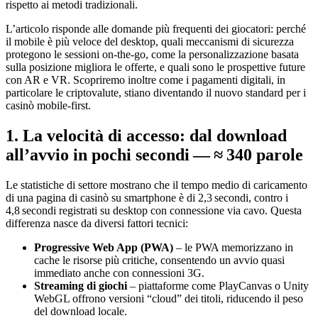
rispetto ai metodi tradizionali.
L’articolo risponde alle domande più frequenti dei giocatori: perché
il mobile è più veloce del desktop, quali meccanismi di sicurezza
protegono le sessioni on‑the‑go, come la personalizzazione basata
sulla posizione migliora le offerte, e quali sono le prospettive future
con AR e VR. Scopriremo inoltre come i pagamenti digitali, in
particolare le criptovalute, stiano diventando il nuovo standard per i
casinò mobile‑first.
1. La velocità di accesso: dal download
all’avvio in pochi secondi — ≈ 340 parole
Le statistiche di settore mostrano che il tempo medio di caricamento
di una pagina di casinò su smartphone è di 2,3 secondi, contro i
4,8 secondi registrati su desktop con connessione via cavo. Questa
differenza nasce da diversi fattori tecnici:
Progressive Web App (PWA)
– le PWA memorizzano in
cache le risorse più critiche, consentendo un avvio quasi
immediato anche con connessioni 3G.
Streaming di giochi
– piattaforme come PlayCanvas o Unity
WebGL offrono versioni “cloud” dei titoli, riducendo il peso
del download locale.