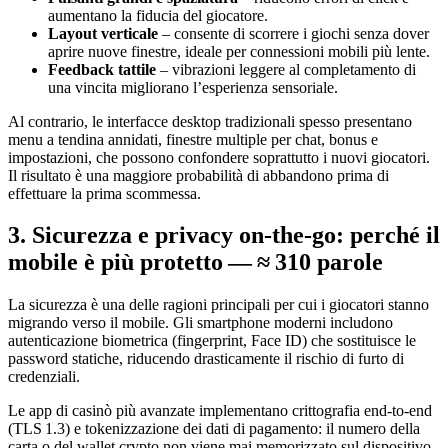
aumentano la fiducia del giocatore.
Layout verticale
– consente di scorrere i giochi senza dover
aprire nuove finestre, ideale per connessioni mobili più lente.
Feedback tattile
– vibrazioni leggere al completamento di
una vincita migliorano l’esperienza sensoriale.
Al contrario, le interfacce desktop tradizionali spesso presentano
menu a tendina annidati, finestre multiple per chat, bonus e
impostazioni, che possono confondere soprattutto i nuovi giocatori.
Il risultato è una maggiore probabilità di abbandono prima di
effettuare la prima scommessa.
3. Sicurezza e privacy on‑the‑go: perché il
mobile è più protetto — ≈ 310 parole
La sicurezza è una delle ragioni principali per cui i giocatori stanno
migrando verso il mobile. Gli smartphone moderni includono
autenticazione biometrica (fingerprint, Face ID) che sostituisce le
password statiche, riducendo drasticamente il rischio di furto di
credenziali.
Le app di casinò più avanzate implementano crittografia end‑to‑end
(TLS 1.3) e tokenizzazione dei dati di pagamento: il numero della
carta o del wallet crypto non viene mai memorizzato sul dispositivo,