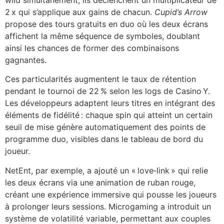
2 x qui s’applique aux gains de chacun.
Cupid’s Arrow
propose des tours gratuits en duo où les deux écrans
affichent la même séquence de symboles, doublant
ainsi les chances de former des combinaisons
gagnantes.
Ces particularités augmentent le taux de rétention
pendant le tournoi de 22 % selon les logs de Casino Y.
Les développeurs adaptent leurs titres en intégrant des
éléments de fidélité : chaque spin qui atteint un certain
seuil de mise génère automatiquement des points de
programme duo, visibles dans le tableau de bord du
joueur.
NetEnt, par exemple, a ajouté un « love‑link » qui relie
les deux écrans via une animation de ruban rouge,
créant une expérience immersive qui pousse les joueurs
à prolonger leurs sessions. Microgaming a introduit un
système de volatilité variable, permettant aux couples