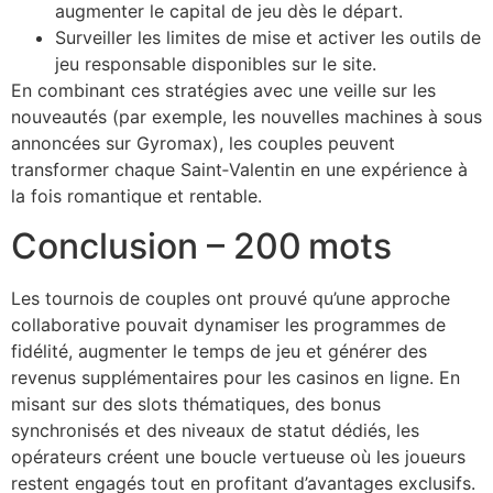
augmenter le capital de jeu dès le départ.
Surveiller les limites de mise et activer les outils de
jeu responsable disponibles sur le site.
En combinant ces stratégies avec une veille sur les
nouveautés (par exemple, les nouvelles machines à sous
annoncées sur Gyromax), les couples peuvent
transformer chaque Saint‑Valentin en une expérience à
la fois romantique et rentable.
Conclusion – 200 mots
Les tournois de couples ont prouvé qu’une approche
collaborative pouvait dynamiser les programmes de
fidélité, augmenter le temps de jeu et générer des
revenus supplémentaires pour les casinos en ligne. En
misant sur des slots thématiques, des bonus
synchronisés et des niveaux de statut dédiés, les
opérateurs créent une boucle vertueuse où les joueurs
restent engagés tout en profitant d’avantages exclusifs.