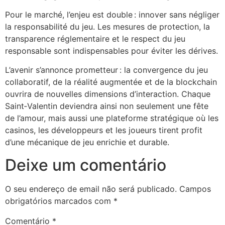
Pour le marché, l’enjeu est double : innover sans négliger
la responsabilité du jeu. Les mesures de protection, la
transparence réglementaire et le respect du jeu
responsable sont indispensables pour éviter les dérives.
L’avenir s’annonce prometteur : la convergence du jeu
collaboratif, de la réalité augmentée et de la blockchain
ouvrira de nouvelles dimensions d’interaction. Chaque
Saint‑Valentin deviendra ainsi non seulement une fête
de l’amour, mais aussi une plateforme stratégique où les
casinos, les développeurs et les joueurs tirent profit
d’une mécanique de jeu enrichie et durable.
Deixe um comentário
O seu endereço de email não será publicado.
Campos
obrigatórios marcados com
*
Comentário
*