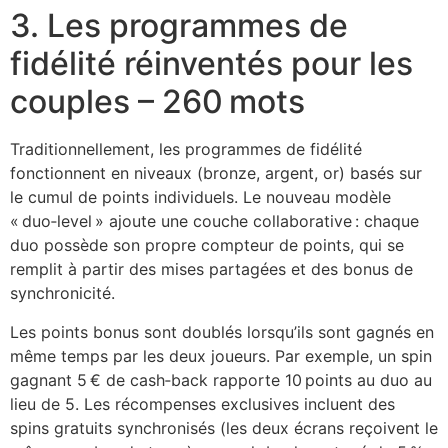
3. Les programmes de
fidélité réinventés pour les
couples – 260 mots
Traditionnellement, les programmes de fidélité
fonctionnent en niveaux (bronze, argent, or) basés sur
le cumul de points individuels. Le nouveau modèle
« duo‑level » ajoute une couche collaborative : chaque
duo possède son propre compteur de points, qui se
remplit à partir des mises partagées et des bonus de
synchronicité.
Les points bonus sont doublés lorsqu’ils sont gagnés en
même temps par les deux joueurs. Par exemple, un spin
gagnant 5 € de cash‑back rapporte 10 points au duo au
lieu de 5. Les récompenses exclusives incluent des
spins gratuits synchronisés (les deux écrans reçoivent le