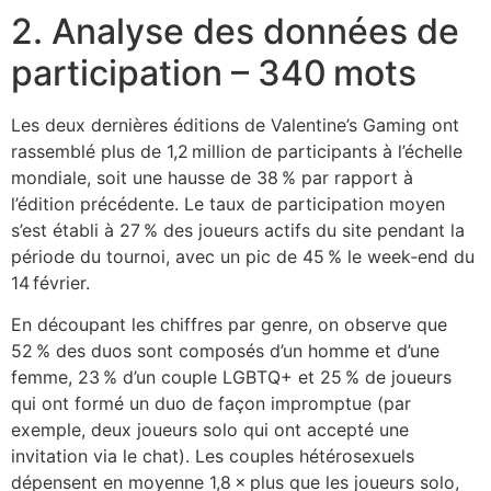
2. Analyse des données de
participation – 340 mots
Les deux dernières éditions de Valentine’s Gaming ont
rassemblé plus de 1,2 million de participants à l’échelle
mondiale, soit une hausse de 38 % par rapport à
l’édition précédente. Le taux de participation moyen
s’est établi à 27 % des joueurs actifs du site pendant la
période du tournoi, avec un pic de 45 % le week‑end du
14 février.
En découpant les chiffres par genre, on observe que
52 % des duos sont composés d’un homme et d’une
femme, 23 % d’un couple LGBTQ+ et 25 % de joueurs
qui ont formé un duo de façon impromptue (par
exemple, deux joueurs solo qui ont accepté une
invitation via le chat). Les couples hétérosexuels
dépensent en moyenne 1,8 × plus que les joueurs solo,