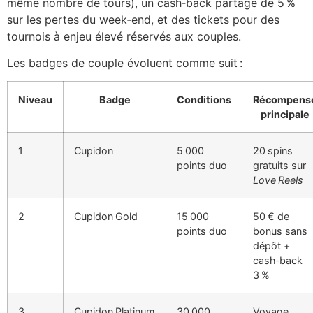
même nombre de tours), un cash‑back partagé de 5 %
sur les pertes du week‑end, et des tickets pour des
tournois à enjeu élevé réservés aux couples.
Les badges de couple évoluent comme suit :
Niveau
Badge
Conditions
Récompens
principale
1
Cupidon
5 000
20 spins
points duo
gratuits sur
Love Reels
2
Cupidon Gold
15 000
50 € de
points duo
bonus sans
dépôt +
cash‑back
3 %
3
Cupidon Platinum
30 000
Voyage