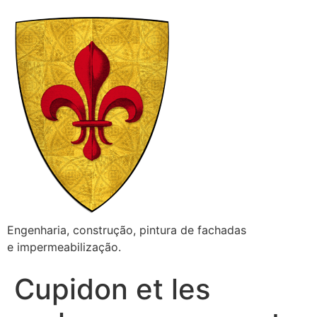
Engenharia, construção, pintura de fachadas
e impermeabilização.
Cupidon et les