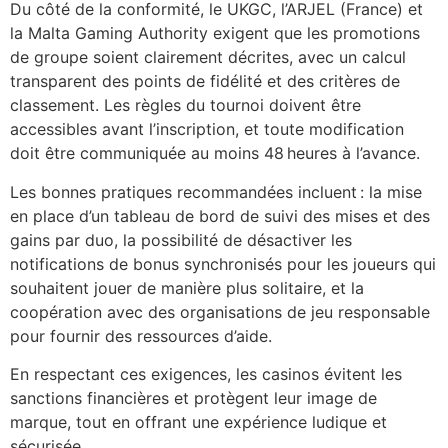
Du côté de la conformité, le UKGC, l’ARJEL (France) et
la Malta Gaming Authority exigent que les promotions
de groupe soient clairement décrites, avec un calcul
transparent des points de fidélité et des critères de
classement. Les règles du tournoi doivent être
accessibles avant l’inscription, et toute modification
doit être communiquée au moins 48 heures à l’avance.
Les bonnes pratiques recommandées incluent : la mise
en place d’un tableau de bord de suivi des mises et des
gains par duo, la possibilité de désactiver les
notifications de bonus synchronisés pour les joueurs qui
souhaitent jouer de manière plus solitaire, et la
coopération avec des organisations de jeu responsable
pour fournir des ressources d’aide.
En respectant ces exigences, les casinos évitent les
sanctions financières et protègent leur image de
marque, tout en offrant une expérience ludique et
sécurisée.