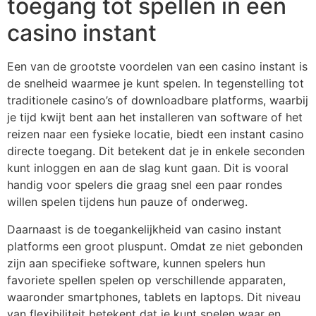
toegang tot spellen in een
casino instant
Een van de grootste voordelen van een casino instant is
de snelheid waarmee je kunt spelen. In tegenstelling tot
traditionele casino’s of downloadbare platforms, waarbij
je tijd kwijt bent aan het installeren van software of het
reizen naar een fysieke locatie, biedt een instant casino
directe toegang. Dit betekent dat je in enkele seconden
kunt inloggen en aan de slag kunt gaan. Dit is vooral
handig voor spelers die graag snel een paar rondes
willen spelen tijdens hun pauze of onderweg.
Daarnaast is de toegankelijkheid van casino instant
platforms een groot pluspunt. Omdat ze niet gebonden
zijn aan specifieke software, kunnen spelers hun
favoriete spellen spelen op verschillende apparaten,
waaronder smartphones, tablets en laptops. Dit niveau
van flexibiliteit betekent dat je kunt spelen waar en