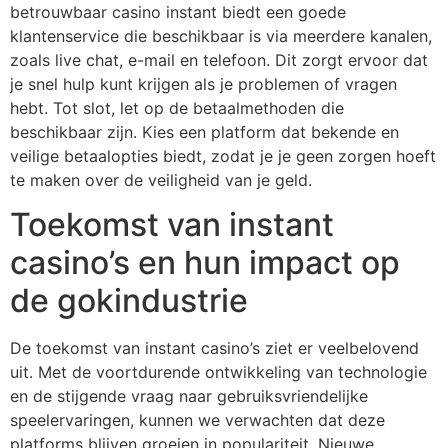
betrouwbaar casino instant biedt een goede
klantenservice die beschikbaar is via meerdere kanalen,
zoals live chat, e-mail en telefoon. Dit zorgt ervoor dat
je snel hulp kunt krijgen als je problemen of vragen
hebt. Tot slot, let op de betaalmethoden die
beschikbaar zijn. Kies een platform dat bekende en
veilige betaalopties biedt, zodat je je geen zorgen hoeft
te maken over de veiligheid van je geld.
Toekomst van instant
casino’s en hun impact op
de gokindustrie
De toekomst van instant casino’s ziet er veelbelovend
uit. Met de voortdurende ontwikkeling van technologie
en de stijgende vraag naar gebruiksvriendelijke
speelervaringen, kunnen we verwachten dat deze
platforms blijven groeien in populariteit. Nieuwe