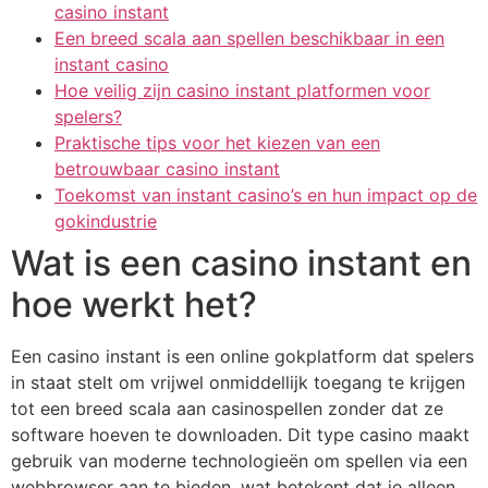
casino instant
Een breed scala aan spellen beschikbaar in een
instant casino
Hoe veilig zijn casino instant platformen voor
spelers?
Praktische tips voor het kiezen van een
betrouwbaar casino instant
Toekomst van instant casino’s en hun impact op de
gokindustrie
Wat is een casino instant en
hoe werkt het?
Een casino instant is een online gokplatform dat spelers
in staat stelt om vrijwel onmiddellijk toegang te krijgen
tot een breed scala aan casinospellen zonder dat ze
software hoeven te downloaden. Dit type casino maakt
gebruik van moderne technologieën om spellen via een
webbrowser aan te bieden, wat betekent dat je alleen