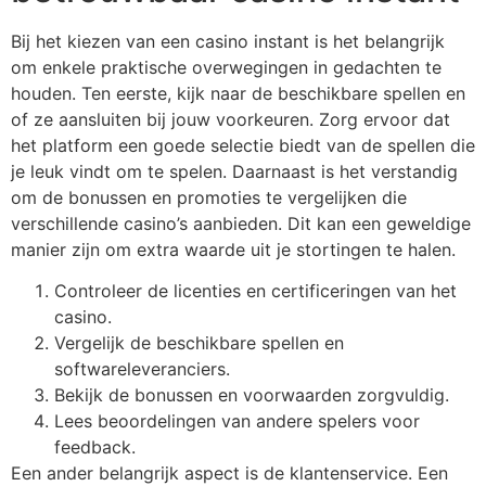
Bij het kiezen van een casino instant is het belangrijk
om enkele praktische overwegingen in gedachten te
houden. Ten eerste, kijk naar de beschikbare spellen en
of ze aansluiten bij jouw voorkeuren. Zorg ervoor dat
het platform een goede selectie biedt van de spellen die
je leuk vindt om te spelen. Daarnaast is het verstandig
om de bonussen en promoties te vergelijken die
verschillende casino’s aanbieden. Dit kan een geweldige
manier zijn om extra waarde uit je stortingen te halen.
Controleer de licenties en certificeringen van het
casino.
Vergelijk de beschikbare spellen en
softwareleveranciers.
Bekijk de bonussen en voorwaarden zorgvuldig.
Lees beoordelingen van andere spelers voor
feedback.
Een ander belangrijk aspect is de klantenservice. Een