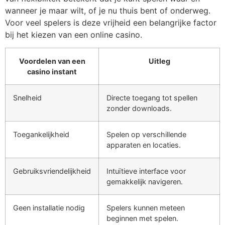
wanneer je maar wilt, of je nu thuis bent of onderweg.
Voor veel spelers is deze vrijheid een belangrijke factor
bij het kiezen van een online casino.
Voordelen van een
Uitleg
casino instant
Snelheid
Directe toegang tot spellen
zonder downloads.
Toegankelijkheid
Spelen op verschillende
apparaten en locaties.
Gebruiksvriendelijkheid
Intuïtieve interface voor
gemakkelijk navigeren.
Geen installatie nodig
Spelers kunnen meteen
beginnen met spelen.