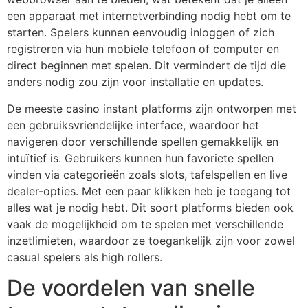
een apparaat met internetverbinding nodig hebt om te
starten. Spelers kunnen eenvoudig inloggen of zich
registreren via hun mobiele telefoon of computer en
direct beginnen met spelen. Dit vermindert de tijd die
anders nodig zou zijn voor installatie en updates.
De meeste casino instant platforms zijn ontworpen met
een gebruiksvriendelijke interface, waardoor het
navigeren door verschillende spellen gemakkelijk en
intuïtief is. Gebruikers kunnen hun favoriete spellen
vinden via categorieën zoals slots, tafelspellen en live
dealer-opties. Met een paar klikken heb je toegang tot
alles wat je nodig hebt. Dit soort platforms bieden ook
vaak de mogelijkheid om te spelen met verschillende
inzetlimieten, waardoor ze toegankelijk zijn voor zowel
casual spelers als high rollers.
De voordelen van snelle