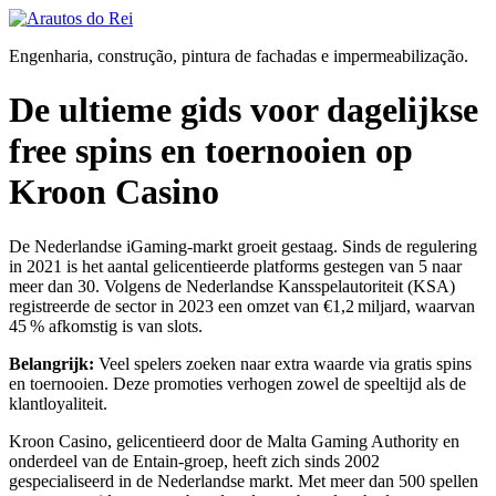
Skip
to
Engenharia, construção, pintura de fachadas e impermeabilização.
content
De ultieme gids voor dagelijkse
free spins en toernooien op
Kroon Casino
De Nederlandse iGaming‑markt groeit gestaag. Sinds de regulering
in 2021 is het aantal gelicentieerde platforms gestegen van 5 naar
meer dan 30. Volgens de Nederlandse Kansspelautoriteit (KSA)
registreerde de sector in 2023 een omzet van €1,2 miljard, waarvan
45 % afkomstig is van slots.
Belangrijk:
Veel spelers zoeken naar extra waarde via gratis spins
en toernooien. Deze promoties verhogen zowel de speeltijd als de
klantloyaliteit.
Kroon Casino, gelicentieerd door de Malta Gaming Authority en
onderdeel van de Entain‑groep, heeft zich sinds 2002
gespecialiseerd in de Nederlandse markt. Met meer dan 500 spellen