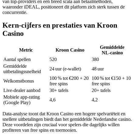
van top‑providers en een breed scala aan betaalmethoden,
waaronder iDEAL, positioneert dit platform zich sterk tussen de
concurrentie.
Kern‑cijfers en prestaties van Kroon
Casino
Gemiddelde
Metric
Kroon Casino
NL‑casino
Aantal spellen
520
380
Gemiddelde
24 uur (e‑wallet)
48 uur
uitbetalingssnelheid
100 % tot €200 + 20
100 % tot €150 + 10
Welkomstbonus
free spins
free spins
Live‑dealer aanbod
30+ tafels
20+ tafels
Mobiele app‑rating
4,6
4,2
(Google Play)
Data‑analyse toont dat Kroon Casino een hogere spelvariëteit en
snellere uitbetalingen biedt dan het gemiddelde Nederlandse casino.
Deze voordelen zijn cruciaal voor spelers die dagelijks willen
profiteren van free spins en toernooien.