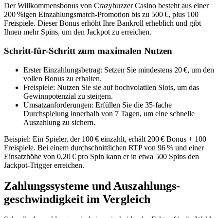
Der Willkommensbonus von Crazybuzzer Casino besteht aus einer
200 %igen Einzahlungsmatch‑Promotion bis zu 500 €, plus 100
Freispiele. Dieser Bonus erhöht Ihre Bankroll erheblich und gibt
Ihnen mehr Spins, um den Jackpot zu erreichen.
Schritt‑für‑Schritt zum maximalen Nutzen
Erster Einzahlungsbetrag: Setzen Sie mindestens 20 €, um den
vollen Bonus zu erhalten.
Freispiele: Nutzen Sie sie auf hochvolatilen Slots, um das
Gewinnpotenzial zu steigern.
Umsatzanforderungen: Erfüllen Sie die 35‑fache
Durchspielung innerhalb von 7 Tagen, um eine schnelle
Auszahlung zu sichern.
Beispiel: Ein Spieler, der 100 € einzahlt, erhält 200 € Bonus + 100
Freispiele. Bei einem durchschnittlichen RTP von 96 % und einer
Einsatzhöhe von 0,20 € pro Spin kann er in etwa 500 Spins den
Jackpot‑Trigger erreichen.
Zahlungssysteme und Auszahlungs­
geschwindigkeit im Vergleich