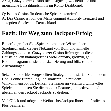
A: Ja, Crazybuzzer Casino bietet tägliche, wöchentliche und
monatliche Einzahlungslimits im Konto‑Dashboard.
Q: Ist das Casino für deutsche Spieler lizenziert?
A: Das Casino ist von der Malta Gaming Authority lizenziert und
akzeptiert Spieler aus Deutschland.
Fazit: Ihr Weg zum Jackpot‑Erfolg
Ein erfolgreicher Slot‑Spieler kombiniert Wissen über
Spielmechanik, clevere Nutzung von Boni und schnelle
Zahlungsoptionen. Crazybuzzer Casino liefert genau diese
Bausteine: ein umfangreiches Slot‑Portfolio, großzügige
Bonus‑Programme, sichere Lizenzierung und blitzschnelle
Auszahlungen.
Setzen Sie die hier vorgestellten Strategien um, starten Sie mit dem
Bonus ohne Einzahlung und skalieren Sie mit dem
Willkommensbonus. Denken Sie immer an verantwortungsvolles
Spielen und nutzen Sie die mobilen Features, um jederzeit und
überall an den Jackpot‑Jackpots zu drehen.
Viel Glück und möge der Weihnachts‑Jackpot Ihnen ein festliches
Plus bescheren!