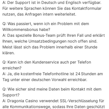
A: Der Support ist in Deutsch und Englisch verfügbar.
Für weitere Sprachen können Sie das Kontaktformular
nutzen, das Anfragen intern weiterleitet.
Q: Was passiert, wenn ich ein Problem mit dem
Willkommensbonus habe?
A: Das spezielle Bonus‑Team prüft Ihren Fall und erklärt
Ihnen, welche Umsatzbedingungen noch offen sind.
Meist lässt sich das Problem innerhalb einer Stunde
klären.
Q: Kann ich den Kundenservice auch per Telefon
erreichen?
A: Ja, die kostenfreie Telefonhotline ist 24 Stunden am
Tag unter einer deutschen Vorwahl erreichbar.
Q: Wie sicher sind meine Daten beim Kontakt mit dem
Support?
A: Dragonia Casino verwendet SSL‑Verschlüsselung für
alle Kommunikationswege, sodass Ihre Daten geschützt