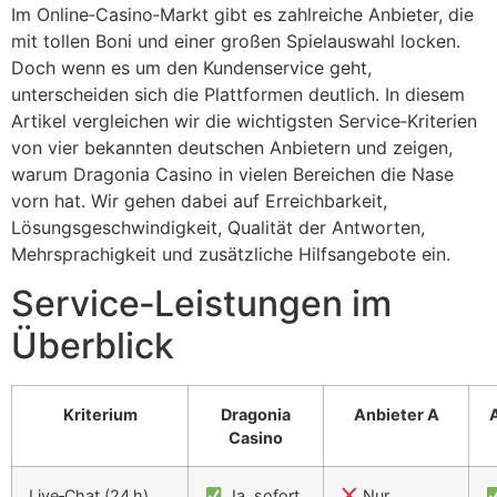
Im Online‑Casino‑Markt gibt es zahlreiche Anbieter, die
mit tollen Boni und einer großen Spielauswahl locken.
Doch wenn es um den Kundenservice geht,
unterscheiden sich die Plattformen deutlich. In diesem
Artikel vergleichen wir die wichtigsten Service‑Kriterien
von vier bekannten deutschen Anbietern und zeigen,
warum Dragonia Casino in vielen Bereichen die Nase
vorn hat. Wir gehen dabei auf Erreichbarkeit,
Lösungsgeschwindigkeit, Qualität der Antworten,
Mehrsprachigkeit und zusätzliche Hilfsangebote ein.
Service‑Leistungen im
Überblick
Kriterium
Dragonia
Anbieter A
Casino
Live‑Chat (24 h)
Ja, sofort
Nur