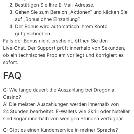
Bestätigen Sie Ihre E‑Mail-Adresse.
Gehen Sie zum Bereich „Aktionen“ und klicken Sie
auf „Bonus ohne Einzahlung“.
Der Bonus wird automatisch Ihrem Konto
gutgeschrieben.
Falls der Bonus nicht erscheint, öffnen Sie den
Live‑Chat. Der Support prüft innerhalb von Sekunden,
ob ein technisches Problem vorliegt und korrigiert es
sofort.
FAQ
Q: Wie lange dauert die Auszahlung bei Dragonia
Casino?
A: Die meisten Auszahlungen werden innerhalb von
24 Stunden bearbeitet. E‑Wallets wie Skrill oder Neteller
sind sogar innerhalb von wenigen Stunden verfügbar.
Q: Gibt es einen Kundenservice in meiner Sprache?