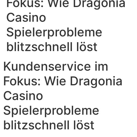
Fokus: Wie Dragonia
Casino
Spielerprobleme
blitzschnell löst
Kundenservice im
Fokus: Wie Dragonia
Casino
Spielerprobleme
blitzschnell löst