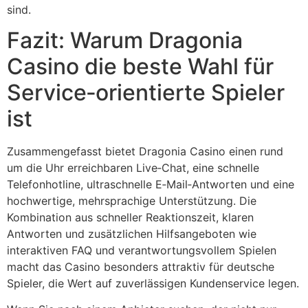
sind.
Fazit: Warum Dragonia
Casino die beste Wahl für
Service‑orientierte Spieler
ist
Zusammengefasst bietet Dragonia Casino einen rund
um die Uhr erreichbaren Live‑Chat, eine schnelle
Telefonhotline, ultraschnelle E‑Mail‑Antworten und eine
hochwertige, mehrsprachige Unterstützung. Die
Kombination aus schneller Reaktionszeit, klaren
Antworten und zusätzlichen Hilfsangeboten wie
interaktiven FAQ und verantwortungsvollem Spielen
macht das Casino besonders attraktiv für deutsche
Spieler, die Wert auf zuverlässigen Kundenservice legen.