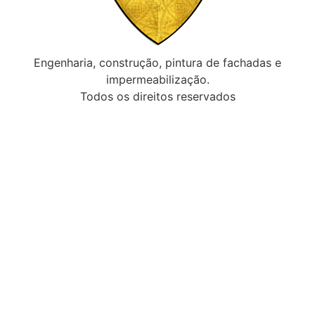
Engenharia, construção, pintura de fachadas e
impermeabilização.
Todos os direitos reservados