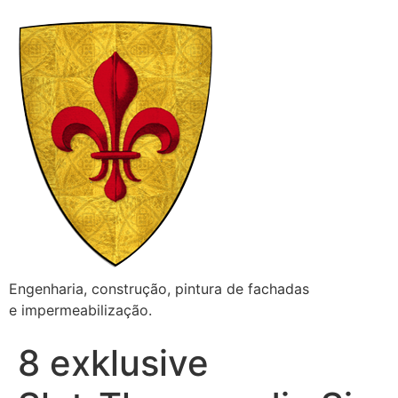
Engenharia, construção, pintura de fachadas
e impermeabilização.
8 exklusive