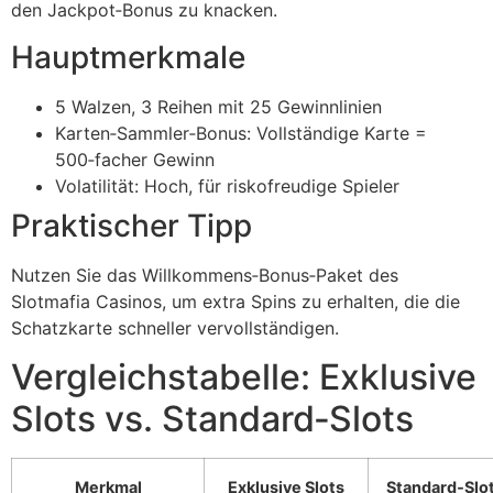
den Jackpot‑Bonus zu knacken.
Hauptmerkmale
5 Walzen, 3 Reihen mit 25 Gewinnlinien
Karten‑Sammler‑Bonus: Vollständige Karte =
500‑facher Gewinn
Volatilität: Hoch, für riskofreudige Spieler
Praktischer Tipp
Nutzen Sie das Willkommens‑Bonus‑Paket des
Slotmafia Casinos, um extra Spins zu erhalten, die die
Schatzkarte schneller vervollständigen.
Vergleichstabelle: Exklusive
Slots vs. Standard‑Slots
Merkmal
Exklusive Slots
Standard‑Slo