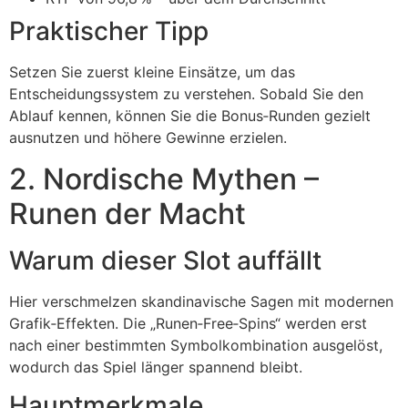
Praktischer Tipp
Setzen Sie zuerst kleine Einsätze, um das
Entscheidungssystem zu verstehen. Sobald Sie den
Ablauf kennen, können Sie die Bonus‑Runden gezielt
ausnutzen und höhere Gewinne erzielen.
2. Nordische Mythen –
Runen der Macht
Warum dieser Slot auffällt
Hier verschmelzen skandinavische Sagen mit modernen
Grafik‑Effekten. Die „Runen‑Free‑Spins“ werden erst
nach einer bestimmten Symbolkombination ausgelöst,
wodurch das Spiel länger spannend bleibt.
Hauptmerkmale