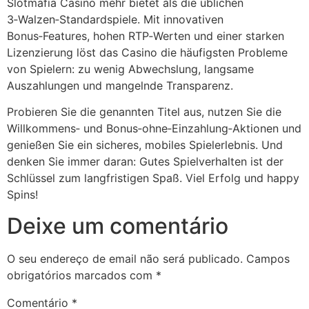
Slotmafia Casino mehr bietet als die üblichen
3‑Walzen‑Standardspiele. Mit innovativen
Bonus‑Features, hohen RTP‑Werten und einer starken
Lizenzierung löst das Casino die häufigsten Probleme
von Spielern: zu wenig Abwechslung, langsame
Auszahlungen und mangelnde Transparenz.
Probieren Sie die genannten Titel aus, nutzen Sie die
Willkommens‑ und Bonus‑ohne‑Einzahlung‑Aktionen und
genießen Sie ein sicheres, mobiles Spielerlebnis. Und
denken Sie immer daran: Gutes Spielverhalten ist der
Schlüssel zum langfristigen Spaß. Viel Erfolg und happy
Spins!
Deixe um comentário
O seu endereço de email não será publicado.
Campos
obrigatórios marcados com
*
Comentário
*