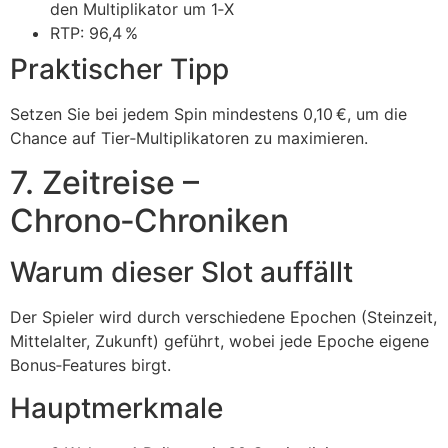
den Multiplikator um 1‑X
RTP: 96,4 %
Praktischer Tipp
Setzen Sie bei jedem Spin mindestens 0,10 €, um die
Chance auf Tier‑Multiplikatoren zu maximieren.
7. Zeitreise –
Chrono‑Chroniken
Warum dieser Slot auffällt
Der Spieler wird durch verschiedene Epochen (Steinzeit,
Mittelalter, Zukunft) geführt, wobei jede Epoche eigene
Bonus‑Features birgt.
Hauptmerkmale