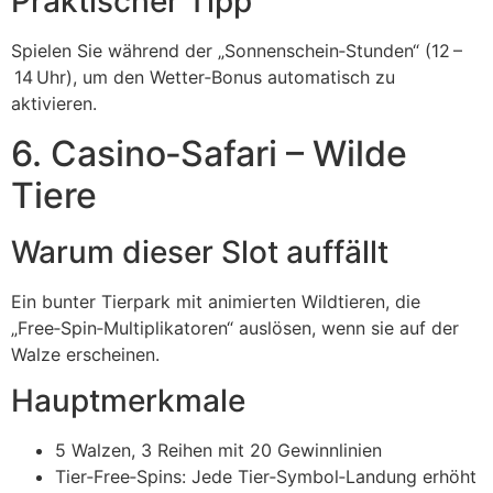
Praktischer Tipp
Spielen Sie während der „Sonnenschein‑Stunden“ (12 –
14 Uhr), um den Wetter‑Bonus automatisch zu
aktivieren.
6. Casino‑Safari – Wilde
Tiere
Warum dieser Slot auffällt
Ein bunter Tierpark mit animierten Wildtieren, die
„Free‑Spin‑Multiplikatoren“ auslösen, wenn sie auf der
Walze erscheinen.
Hauptmerkmale
5 Walzen, 3 Reihen mit 20 Gewinnlinien
Tier‑Free‑Spins: Jede Tier‑Symbol‑Landung erhöht