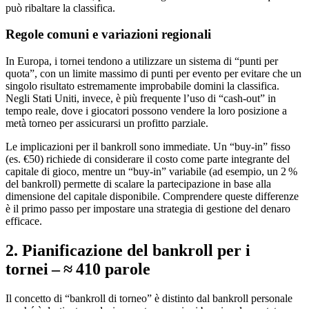
può ribaltare la classifica.
Regole comuni e variazioni regionali
In Europa, i tornei tendono a utilizzare un sistema di “punti per
quota”, con un limite massimo di punti per evento per evitare che un
singolo risultato estremamente improbabile domini la classifica.
Negli Stati Uniti, invece, è più frequente l’uso di “cash‑out” in
tempo reale, dove i giocatori possono vendere la loro posizione a
metà torneo per assicurarsi un profitto parziale.
Le implicazioni per il bankroll sono immediate. Un “buy‑in” fisso
(es. €50) richiede di considerare il costo come parte integrante del
capitale di gioco, mentre un “buy‑in” variabile (ad esempio, un 2 %
del bankroll) permette di scalare la partecipazione in base alla
dimensione del capitale disponibile. Comprendere queste differenze
è il primo passo per impostare una strategia di gestione del denaro
efficace.
2. Pianificazione del bankroll per i
tornei – ≈ 410 parole
Il concetto di “bankroll di torneo” è distinto dal bankroll personale