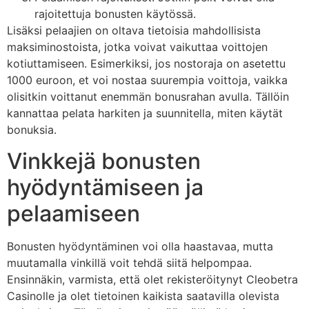
rajoitettuja bonusten käytössä.
Lisäksi pelaajien on oltava tietoisia mahdollisista
maksiminostoista, jotka voivat vaikuttaa voittojen
kotiuttamiseen. Esimerkiksi, jos nostoraja on asetettu
1000 euroon, et voi nostaa suurempia voittoja, vaikka
olisitkin voittanut enemmän bonusrahan avulla. Tällöin
kannattaa pelata harkiten ja suunnitella, miten käytät
bonuksia.
Vinkkejä bonusten
hyödyntämiseen ja
pelaamiseen
Bonusten hyödyntäminen voi olla haastavaa, mutta
muutamalla vinkillä voit tehdä siitä helpompaa.
Ensinnäkin, varmista, että olet rekisteröitynyt Cleobetra
Casinolle ja olet tietoinen kaikista saatavilla olevista