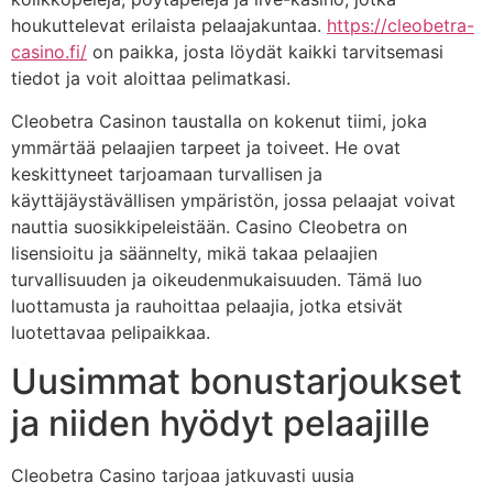
houkuttelevat erilaista pelaajakuntaa.
https://cleobetra-
casino.fi/
on paikka, josta löydät kaikki tarvitsemasi
tiedot ja voit aloittaa pelimatkasi.
Cleobetra Casinon taustalla on kokenut tiimi, joka
ymmärtää pelaajien tarpeet ja toiveet. He ovat
keskittyneet tarjoamaan turvallisen ja
käyttäjäystävällisen ympäristön, jossa pelaajat voivat
nauttia suosikkipeleistään. Casino Cleobetra on
lisensioitu ja säännelty, mikä takaa pelaajien
turvallisuuden ja oikeudenmukaisuuden. Tämä luo
luottamusta ja rauhoittaa pelaajia, jotka etsivät
luotettavaa pelipaikkaa.
Uusimmat bonustarjoukset
ja niiden hyödyt pelaajille
Cleobetra Casino tarjoaa jatkuvasti uusia