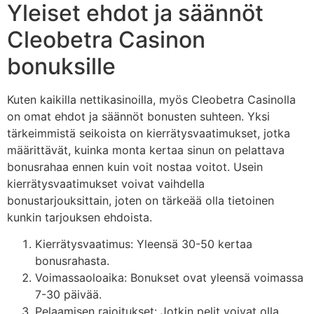
Yleiset ehdot ja säännöt
Cleobetra Casinon
bonuksille
Kuten kaikilla nettikasinoilla, myös Cleobetra Casinolla
on omat ehdot ja säännöt bonusten suhteen. Yksi
tärkeimmistä seikoista on kierrätysvaatimukset, jotka
määrittävät, kuinka monta kertaa sinun on pelattava
bonusrahaa ennen kuin voit nostaa voitot. Usein
kierrätysvaatimukset voivat vaihdella
bonustarjouksittain, joten on tärkeää olla tietoinen
kunkin tarjouksen ehdoista.
Kierrätysvaatimus: Yleensä 30-50 kertaa
bonusrahasta.
Voimassaoloaika: Bonukset ovat yleensä voimassa
7-30 päivää.
Pelaamisen rajoitukset: Jotkin pelit voivat olla