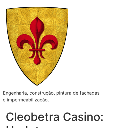
Engenharia, construção, pintura de fachadas
e impermeabilização.
Cleobetra Casino: