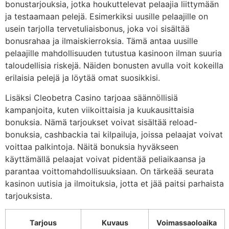
bonustarjouksia, jotka houkuttelevat pelaajia liittymään
ja testaamaan pelejä. Esimerkiksi uusille pelaajille on
usein tarjolla tervetuliaisbonus, joka voi sisältää
bonusrahaa ja ilmaiskierroksia. Tämä antaa uusille
pelaajille mahdollisuuden tutustua kasinoon ilman suuria
taloudellisia riskejä. Näiden bonusten avulla voit kokeilla
erilaisia pelejä ja löytää omat suosikkisi.
Lisäksi Cleobetra Casino tarjoaa säännöllisiä
kampanjoita, kuten viikoittaisia ja kuukausittaisia
bonuksia. Nämä tarjoukset voivat sisältää reload-
bonuksia, cashbackia tai kilpailuja, joissa pelaajat voivat
voittaa palkintoja. Näitä bonuksia hyväkseen
käyttämällä pelaajat voivat pidentää peliaikaansa ja
parantaa voittomahdollisuuksiaan. On tärkeää seurata
kasinon uutisia ja ilmoituksia, jotta et jää paitsi parhaista
tarjouksista.
Tarjous
Kuvaus
Voimassaoloaika