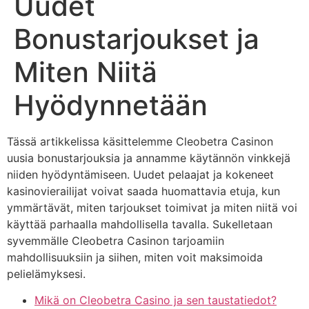
Uudet
Bonustarjoukset ja
Miten Niitä
Hyödynnetään
Tässä artikkelissa käsittelemme Cleobetra Casinon
uusia bonustarjouksia ja annamme käytännön vinkkejä
niiden hyödyntämiseen. Uudet pelaajat ja kokeneet
kasinovierailijat voivat saada huomattavia etuja, kun
ymmärtävät, miten tarjoukset toimivat ja miten niitä voi
käyttää parhaalla mahdollisella tavalla. Sukelletaan
syvemmälle Cleobetra Casinon tarjoamiin
mahdollisuuksiin ja siihen, miten voit maksimoida
pelielämyksesi.
Mikä on Cleobetra Casino ja sen taustatiedot?