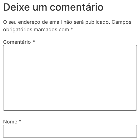
Deixe um comentário
O seu endereço de email não será publicado.
Campos
obrigatórios marcados com
*
Comentário
*
Nome
*