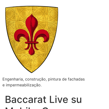
Engenharia, construção, pintura de fachadas
e impermeabilização.
Baccarat Live su