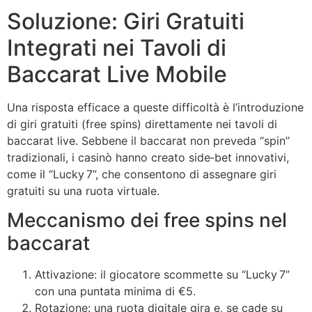
Soluzione: Giri Gratuiti
Integrati nei Tavoli di
Baccarat Live Mobile
Una risposta efficace a queste difficoltà è l’introduzione
di giri gratuiti (free spins) direttamente nei tavoli di
baccarat live. Sebbene il baccarat non preveda “spin”
tradizionali, i casinò hanno creato side‑bet innovativi,
come il “Lucky 7”, che consentono di assegnare giri
gratuiti su una ruota virtuale.
Meccanismo dei free spins nel
baccarat
Attivazione: il giocatore scommette su “Lucky 7”
con una puntata minima di €5.
Rotazione: una ruota digitale gira e, se cade su