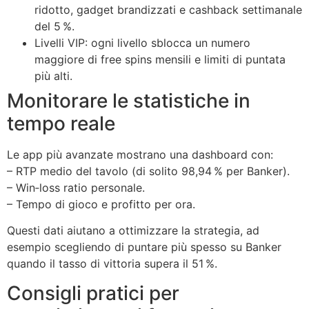
ridotto, gadget brandizzati e cashback settimanale
del 5 %.
Livelli VIP: ogni livello sblocca un numero
maggiore di free spins mensili e limiti di puntata
più alti.
Monitorare le statistiche in
tempo reale
Le app più avanzate mostrano una dashboard con:
– RTP medio del tavolo (di solito 98,94 % per Banker).
– Win‑loss ratio personale.
– Tempo di gioco e profitto per ora.
Questi dati aiutano a ottimizzare la strategia, ad
esempio scegliendo di puntare più spesso su Banker
quando il tasso di vittoria supera il 51 %.
Consigli pratici per