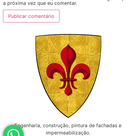
a próxima vez que eu comentar.
Engenharia, construção, pintura de fachadas e
impermeabilização.