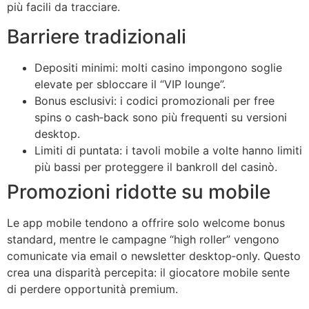
più facili da tracciare.
Barriere tradizionali
Depositi minimi: molti casino impongono soglie
elevate per sbloccare il “VIP lounge”.
Bonus esclusivi: i codici promozionali per free
spins o cash‑back sono più frequenti su versioni
desktop.
Limiti di puntata: i tavoli mobile a volte hanno limiti
più bassi per proteggere il bankroll del casinò.
Promozioni ridotte su mobile
Le app mobile tendono a offrire solo welcome bonus
standard, mentre le campagne “high roller” vengono
comunicate via email o newsletter desktop‑only. Questo
crea una disparità percepita: il giocatore mobile sente
di perdere opportunità premium.