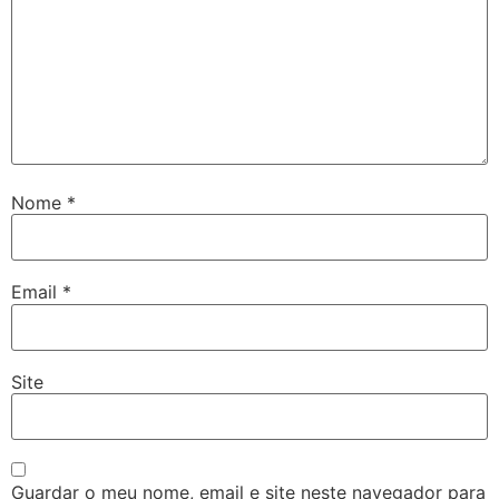
Nome
*
Email
*
Site
Guardar o meu nome, email e site neste navegador para